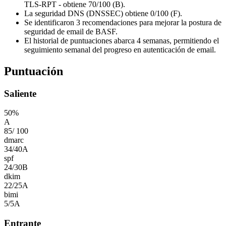
TLS-RPT - obtiene 70/100 (B).
La seguridad DNS (DNSSEC) obtiene 0/100 (F).
Se identificaron 3 recomendaciones para mejorar la postura de
seguridad de email de BASF.
El historial de puntuaciones abarca 4 semanas, permitiendo el
seguimiento semanal del progreso en autenticación de email.
Puntuación
Saliente
50
%
A
85
/
100
dmarc
34
/
40
A
spf
24
/
30
B
dkim
22
/
25
A
bimi
5
/
5
A
Entrante