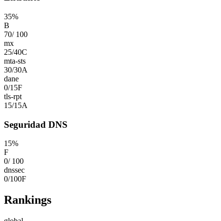
35
%
B
70
/
100
mx
25
/
40
C
mta-sts
30
/
30
A
dane
0
/
15
F
tls-rpt
15
/
15
A
Seguridad DNS
15
%
F
0
/
100
dnssec
0
/
100
F
Rankings
global