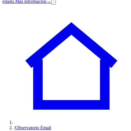
estado.
Más información
→
/
Observatorio Email