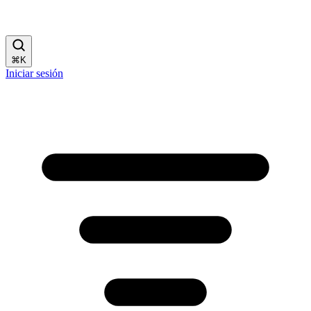
⌘
K
Iniciar sesión