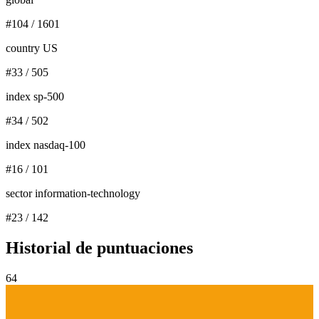
#
104
/
1601
country US
#
33
/
505
index sp-500
#
34
/
502
index nasdaq-100
#
16
/
101
sector information-technology
#
23
/
142
Historial de puntuaciones
64