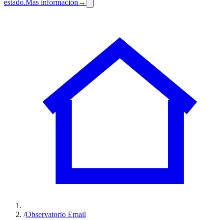
estado.
Más información
→
/
Observatorio Email