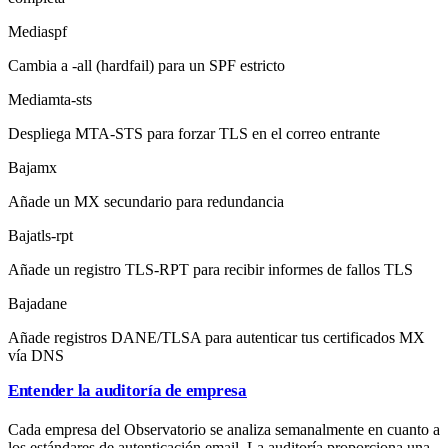
Media
spf
Cambia a -all (hardfail) para un SPF estricto
Media
mta-sts
Despliega MTA-STS para forzar TLS en el correo entrante
Baja
mx
Añade un MX secundario para redundancia
Baja
tls-rpt
Añade un registro TLS-RPT para recibir informes de fallos TLS
Baja
dane
Añade registros DANE/TLSA para autenticar tus certificados MX
vía DNS
Entender la auditoría de empresa
Cada empresa del Observatorio se analiza semanalmente en cuanto a
los estándares de autenticación email. La auditoría proporciona una