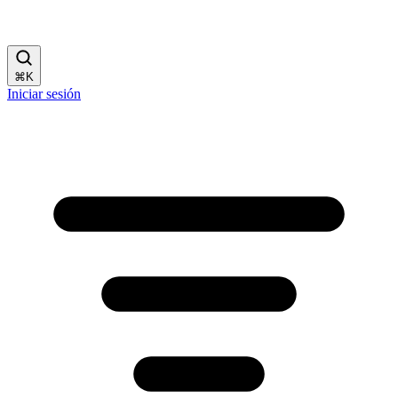
⌘
K
Iniciar sesión