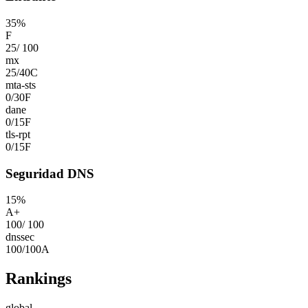
35
%
F
25
/
100
mx
25
/
40
C
mta-sts
0
/
30
F
dane
0
/
15
F
tls-rpt
0
/
15
F
Seguridad DNS
15
%
A+
100
/
100
dnssec
100
/
100
A
Rankings
global