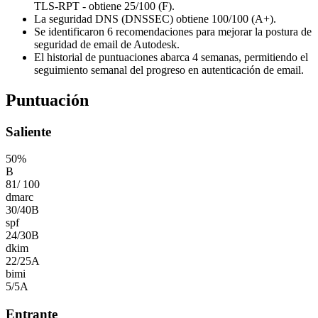
TLS-RPT - obtiene 25/100 (F).
La seguridad DNS (DNSSEC) obtiene 100/100 (A+).
Se identificaron 6 recomendaciones para mejorar la postura de
seguridad de email de Autodesk.
El historial de puntuaciones abarca 4 semanas, permitiendo el
seguimiento semanal del progreso en autenticación de email.
Puntuación
Saliente
50
%
B
81
/
100
dmarc
30
/
40
B
spf
24
/
30
B
dkim
22
/
25
A
bimi
5
/
5
A
Entrante