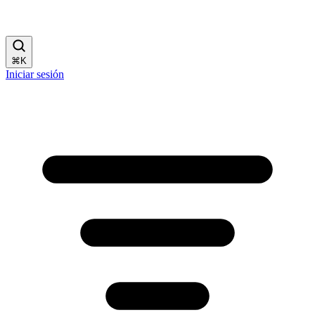
⌘
K
Iniciar sesión