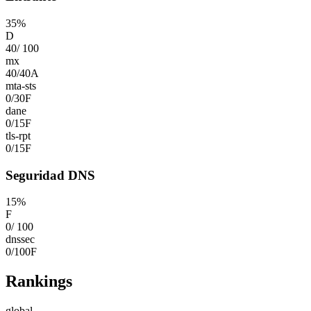
35
%
D
40
/
100
mx
40
/
40
A
mta-sts
0
/
30
F
dane
0
/
15
F
tls-rpt
0
/
15
F
Seguridad DNS
15
%
F
0
/
100
dnssec
0
/
100
F
Rankings
global