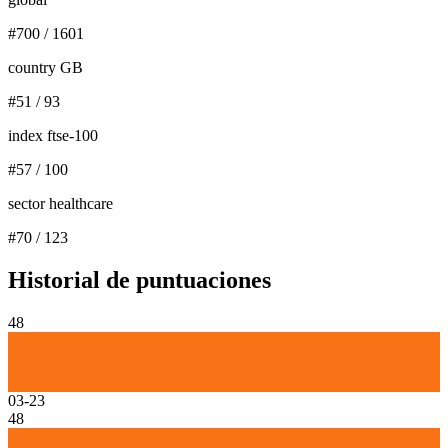
#
700
/
1601
country GB
#
51
/
93
index ftse-100
#
57
/
100
sector healthcare
#
70
/
123
Historial de puntuaciones
48
03-23
48