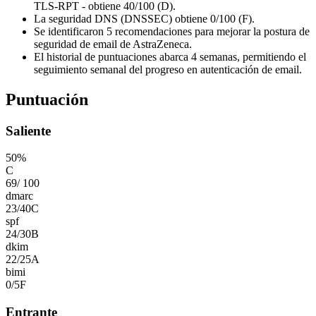
TLS-RPT - obtiene 40/100 (D).
La seguridad DNS (DNSSEC) obtiene 0/100 (F).
Se identificaron 5 recomendaciones para mejorar la postura de
seguridad de email de AstraZeneca.
El historial de puntuaciones abarca 4 semanas, permitiendo el
seguimiento semanal del progreso en autenticación de email.
Puntuación
Saliente
50
%
C
69
/
100
dmarc
23
/
40
C
spf
24
/
30
B
dkim
22
/
25
A
bimi
0
/
5
F
Entrante