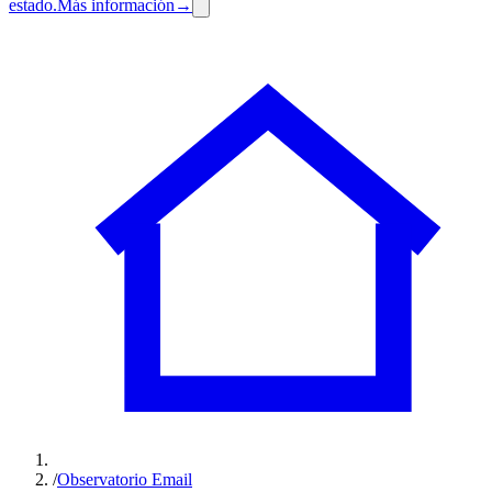
estado.
Más información
→
/
Observatorio Email