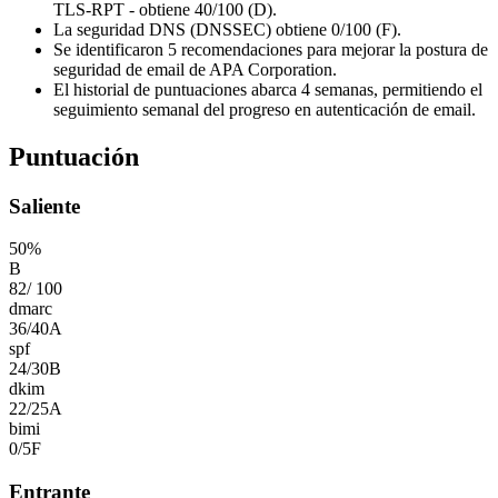
TLS-RPT - obtiene 40/100 (D).
La seguridad DNS (DNSSEC) obtiene 0/100 (F).
Se identificaron 5 recomendaciones para mejorar la postura de
seguridad de email de APA Corporation.
El historial de puntuaciones abarca 4 semanas, permitiendo el
seguimiento semanal del progreso en autenticación de email.
Puntuación
Saliente
50
%
B
82
/
100
dmarc
36
/
40
A
spf
24
/
30
B
dkim
22
/
25
A
bimi
0
/
5
F
Entrante