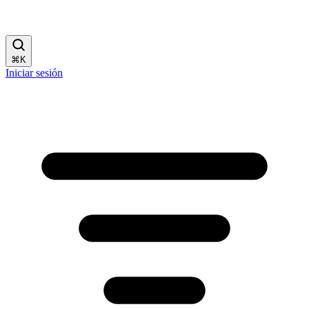
⌘
K
Iniciar sesión