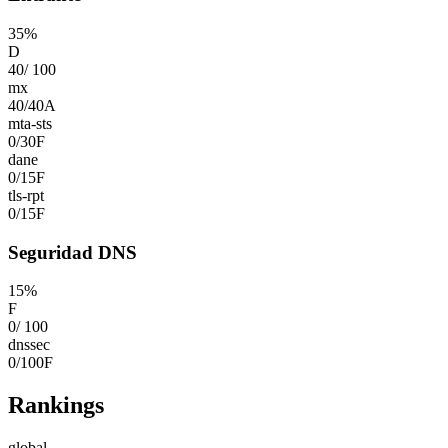
35
%
D
40
/
100
mx
40
/
40
A
mta-sts
0
/
30
F
dane
0
/
15
F
tls-rpt
0
/
15
F
Seguridad DNS
15
%
F
0
/
100
dnssec
0
/
100
F
Rankings
global