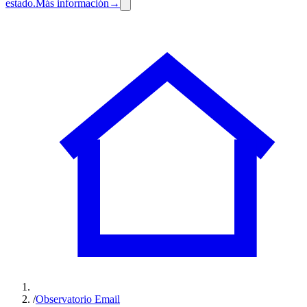
estado.
Más información
→
/
Observatorio Email