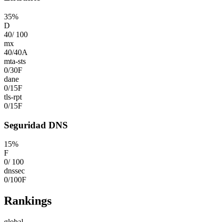
35
%
D
40
/
100
mx
40
/
40
A
mta-sts
0
/
30
F
dane
0
/
15
F
tls-rpt
0
/
15
F
Seguridad DNS
15
%
F
0
/
100
dnssec
0
/
100
F
Rankings
global