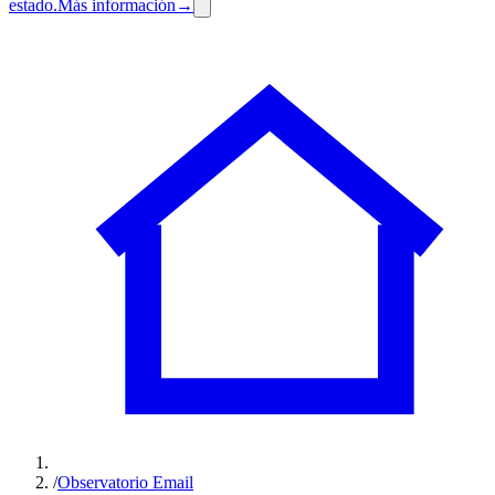
estado.
Más información
→
/
Observatorio Email