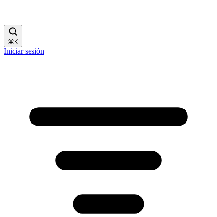
⌘
K
Iniciar sesión