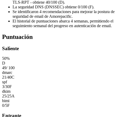
TLS-RPT - obtiene 40/100 (D).
La seguridad DNS (DNSSEC) obtiene 0/100 (F).
Se identificaron 4 recomendaciones para mejorar la postura de
seguridad de email de Amorepacific.
El historial de puntuaciones abarca 4 semanas, permitiendo el
seguimiento semanal del progreso en autenticación de email.
Puntuación
Saliente
50
%
D
49
/
100
dmarc
21
/
40
C
spf
3
/
30
F
dkim
25
/
25
A
bimi
0
/
5
F
Entrante