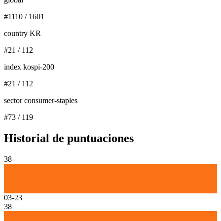
#
1110
/
1601
country KR
#
21
/
112
index kospi-200
#
21
/
112
sector consumer-staples
#
73
/
119
Historial de puntuaciones
38
03-23
38