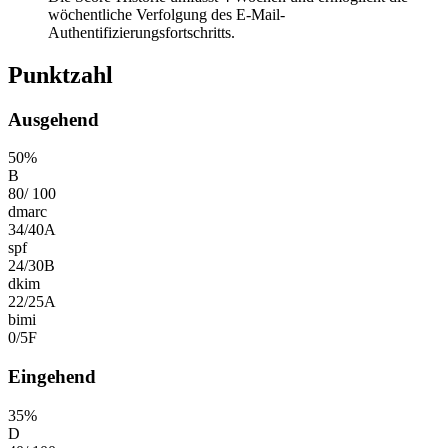
wöchentliche Verfolgung des E-Mail-
Authentifizierungsfortschritts.
Punktzahl
Ausgehend
50
%
B
80
/
100
dmarc
34
/
40
A
spf
24
/
30
B
dkim
22
/
25
A
bimi
0
/
5
F
Eingehend
35
%
D