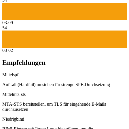
54
03-09
54
03-02
Empfehlungen
Mittel
spf
Auf -all (Hardfail) umstellen für strenge SPF-Durchsetzung
Mittel
mta-sts
MTA-STS bereitstellen, um TLS für eingehende E-Mails
durchzusetzen
Niedrig
bimi
BIMI-Eintrag mit Ihrem Logo hinzufügen, um die