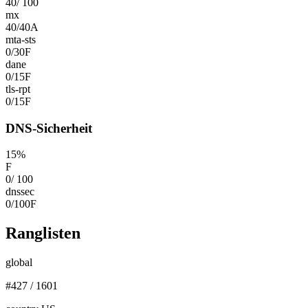
40
/
100
mx
40
/
40
A
mta-sts
0
/
30
F
dane
0
/
15
F
tls-rpt
0
/
15
F
DNS-Sicherheit
15
%
F
0
/
100
dnssec
0
/
100
F
Ranglisten
global
#
427
/
1601