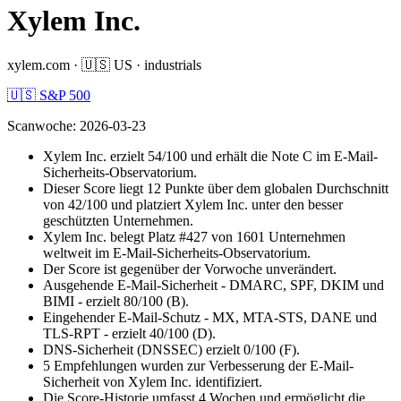
Xylem Inc.
xylem.com
·
🇺🇸
US
·
industrials
🇺🇸 S&P 500
Scanwoche
:
2026-03-23
Xylem Inc. erzielt 54/100 und erhält die Note C im E-Mail-
Sicherheits-Observatorium.
Dieser Score liegt 12 Punkte über dem globalen Durchschnitt
von 42/100 und platziert Xylem Inc. unter den besser
geschützten Unternehmen.
Xylem Inc. belegt Platz #427 von 1601 Unternehmen
weltweit im E-Mail-Sicherheits-Observatorium.
Der Score ist gegenüber der Vorwoche unverändert.
Ausgehende E-Mail-Sicherheit - DMARC, SPF, DKIM und
BIMI - erzielt 80/100 (B).
Eingehender E-Mail-Schutz - MX, MTA-STS, DANE und
TLS-RPT - erzielt 40/100 (D).
DNS-Sicherheit (DNSSEC) erzielt 0/100 (F).
5 Empfehlungen wurden zur Verbesserung der E-Mail-
Sicherheit von Xylem Inc. identifiziert.
Die Score-Historie umfasst 4 Wochen und ermöglicht die