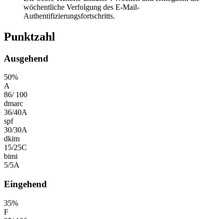
wöchentliche Verfolgung des E-Mail-
Authentifizierungsfortschritts.
Punktzahl
Ausgehend
50
%
A
86
/
100
dmarc
36
/
40
A
spf
30
/
30
A
dkim
15
/
25
C
bimi
5
/
5
A
Eingehend
35
%
F