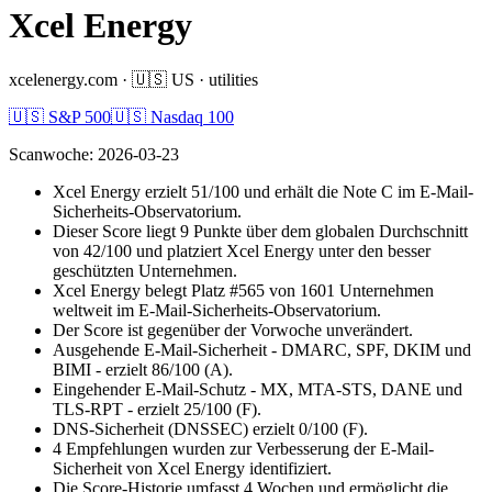
Xcel Energy
xcelenergy.com
·
🇺🇸
US
·
utilities
🇺🇸 S&P 500
🇺🇸 Nasdaq 100
Scanwoche
:
2026-03-23
Xcel Energy erzielt 51/100 und erhält die Note C im E-Mail-
Sicherheits-Observatorium.
Dieser Score liegt 9 Punkte über dem globalen Durchschnitt
von 42/100 und platziert Xcel Energy unter den besser
geschützten Unternehmen.
Xcel Energy belegt Platz #565 von 1601 Unternehmen
weltweit im E-Mail-Sicherheits-Observatorium.
Der Score ist gegenüber der Vorwoche unverändert.
Ausgehende E-Mail-Sicherheit - DMARC, SPF, DKIM und
BIMI - erzielt 86/100 (A).
Eingehender E-Mail-Schutz - MX, MTA-STS, DANE und
TLS-RPT - erzielt 25/100 (F).
DNS-Sicherheit (DNSSEC) erzielt 0/100 (F).
4 Empfehlungen wurden zur Verbesserung der E-Mail-
Sicherheit von Xcel Energy identifiziert.
Die Score-Historie umfasst 4 Wochen und ermöglicht die