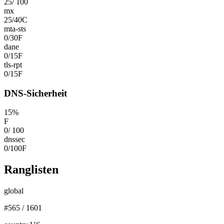
25
/
100
mx
25
/
40
C
mta-sts
0
/
30
F
dane
0
/
15
F
tls-rpt
0
/
15
F
DNS-Sicherheit
15
%
F
0
/
100
dnssec
0
/
100
F
Ranglisten
global
#
565
/
1601