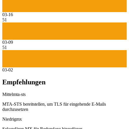
03-16
51
03-09
51
03-02
Empfehlungen
Mittel
mta-sts
MTA-STS bereitstellen, um TLS für eingehende E-Mails
durchzusetzen
Niedrig
mx
Sekundären MX für Redundanz hinzufügen