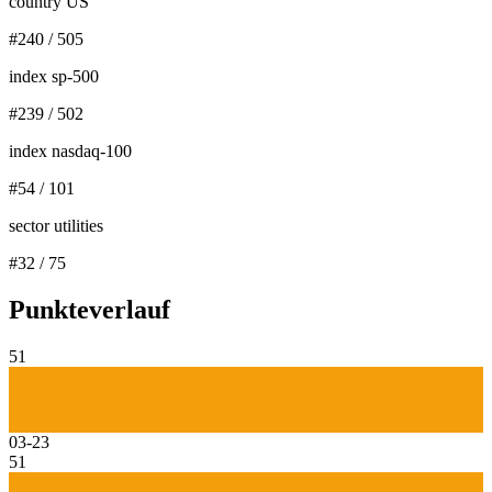
country US
#
240
/
505
index sp-500
#
239
/
502
index nasdaq-100
#
54
/
101
sector utilities
#
32
/
75
Punkteverlauf
51
03-23
51