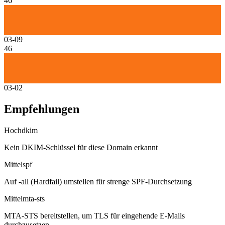
46
03-09
46
03-02
Empfehlungen
Hoch
dkim
Kein DKIM-Schlüssel für diese Domain erkannt
Mittel
spf
Auf -all (Hardfail) umstellen für strenge SPF-Durchsetzung
Mittel
mta-sts
MTA-STS bereitstellen, um TLS für eingehende E-Mails
durchzusetzen