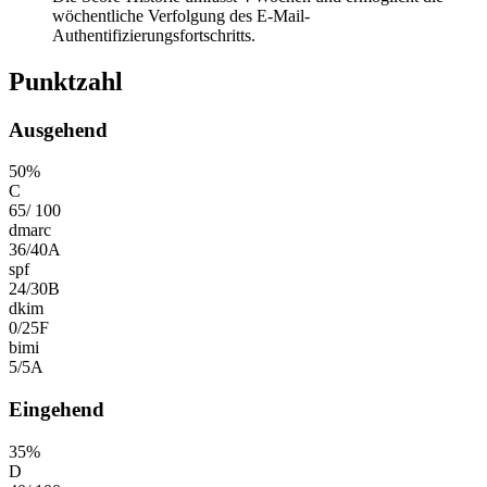
wöchentliche Verfolgung des E-Mail-
Authentifizierungsfortschritts.
Punktzahl
Ausgehend
50
%
C
65
/
100
dmarc
36
/
40
A
spf
24
/
30
B
dkim
0
/
25
F
bimi
5
/
5
A
Eingehend
35
%
D