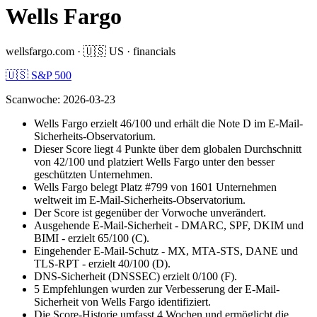
Wells Fargo
wellsfargo.com
·
🇺🇸
US
·
financials
🇺🇸 S&P 500
Scanwoche
:
2026-03-23
Wells Fargo erzielt 46/100 und erhält die Note D im E-Mail-
Sicherheits-Observatorium.
Dieser Score liegt 4 Punkte über dem globalen Durchschnitt
von 42/100 und platziert Wells Fargo unter den besser
geschützten Unternehmen.
Wells Fargo belegt Platz #799 von 1601 Unternehmen
weltweit im E-Mail-Sicherheits-Observatorium.
Der Score ist gegenüber der Vorwoche unverändert.
Ausgehende E-Mail-Sicherheit - DMARC, SPF, DKIM und
BIMI - erzielt 65/100 (C).
Eingehender E-Mail-Schutz - MX, MTA-STS, DANE und
TLS-RPT - erzielt 40/100 (D).
DNS-Sicherheit (DNSSEC) erzielt 0/100 (F).
5 Empfehlungen wurden zur Verbesserung der E-Mail-
Sicherheit von Wells Fargo identifiziert.
Die Score-Historie umfasst 4 Wochen und ermöglicht die