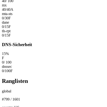
40
/
100
mx
40
/
40
A
mta-sts
0
/
30
F
dane
0
/
15
F
tls-rpt
0
/
15
F
DNS-Sicherheit
15
%
F
0
/
100
dnssec
0
/
100
F
Ranglisten
global
#
799
/
1601