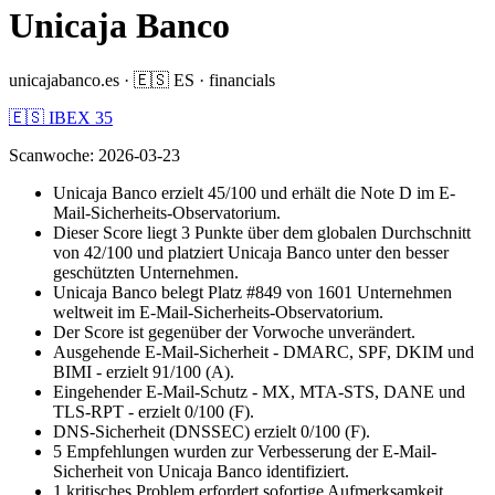
Unicaja Banco
unicajabanco.es
·
🇪🇸
ES
·
financials
🇪🇸 IBEX 35
Scanwoche
:
2026-03-23
Unicaja Banco erzielt 45/100 und erhält die Note D im E-
Mail-Sicherheits-Observatorium.
Dieser Score liegt 3 Punkte über dem globalen Durchschnitt
von 42/100 und platziert Unicaja Banco unter den besser
geschützten Unternehmen.
Unicaja Banco belegt Platz #849 von 1601 Unternehmen
weltweit im E-Mail-Sicherheits-Observatorium.
Der Score ist gegenüber der Vorwoche unverändert.
Ausgehende E-Mail-Sicherheit - DMARC, SPF, DKIM und
BIMI - erzielt 91/100 (A).
Eingehender E-Mail-Schutz - MX, MTA-STS, DANE und
TLS-RPT - erzielt 0/100 (F).
DNS-Sicherheit (DNSSEC) erzielt 0/100 (F).
5 Empfehlungen wurden zur Verbesserung der E-Mail-
Sicherheit von Unicaja Banco identifiziert.
1 kritisches Problem erfordert sofortige Aufmerksamkeit.