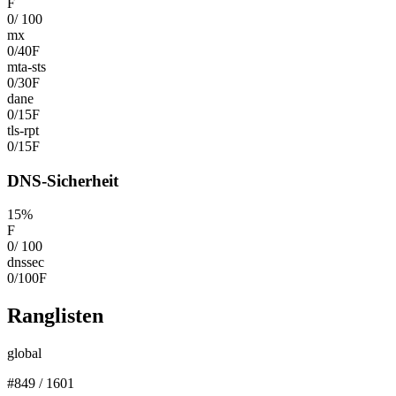
F
0
/
100
mx
0
/
40
F
mta-sts
0
/
30
F
dane
0
/
15
F
tls-rpt
0
/
15
F
DNS-Sicherheit
15
%
F
0
/
100
dnssec
0
/
100
F
Ranglisten
global
#
849
/
1601