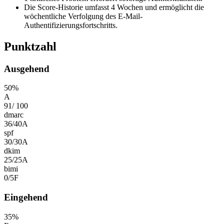
Die Score-Historie umfasst 4 Wochen und ermöglicht die
wöchentliche Verfolgung des E-Mail-
Authentifizierungsfortschritts.
Punktzahl
Ausgehend
50
%
A
91
/
100
dmarc
36
/
40
A
spf
30
/
30
A
dkim
25
/
25
A
bimi
0
/
5
F
Eingehend
35
%