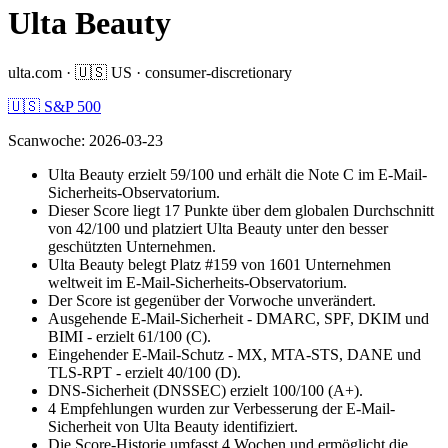
Ulta Beauty
ulta.com
·
🇺🇸
US
·
consumer-discretionary
🇺🇸 S&P 500
Scanwoche
:
2026-03-23
Ulta Beauty erzielt 59/100 und erhält die Note C im E-Mail-
Sicherheits-Observatorium.
Dieser Score liegt 17 Punkte über dem globalen Durchschnitt
von 42/100 und platziert Ulta Beauty unter den besser
geschützten Unternehmen.
Ulta Beauty belegt Platz #159 von 1601 Unternehmen
weltweit im E-Mail-Sicherheits-Observatorium.
Der Score ist gegenüber der Vorwoche unverändert.
Ausgehende E-Mail-Sicherheit - DMARC, SPF, DKIM und
BIMI - erzielt 61/100 (C).
Eingehender E-Mail-Schutz - MX, MTA-STS, DANE und
TLS-RPT - erzielt 40/100 (D).
DNS-Sicherheit (DNSSEC) erzielt 100/100 (A+).
4 Empfehlungen wurden zur Verbesserung der E-Mail-
Sicherheit von Ulta Beauty identifiziert.
Die Score-Historie umfasst 4 Wochen und ermöglicht die