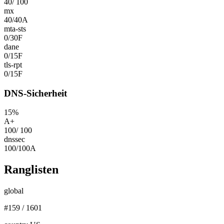
40
/
100
mx
40
/
40
A
mta-sts
0
/
30
F
dane
0
/
15
F
tls-rpt
0
/
15
F
DNS-Sicherheit
15
%
A+
100
/
100
dnssec
100
/
100
A
Ranglisten
global
#
159
/
1601