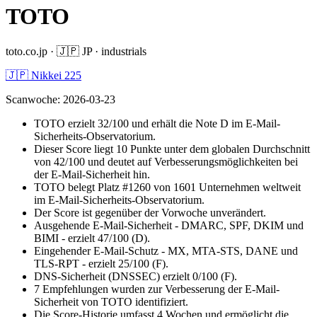
TOTO
toto.co.jp
·
🇯🇵
JP
·
industrials
🇯🇵 Nikkei 225
Scanwoche
:
2026-03-23
TOTO erzielt 32/100 und erhält die Note D im E-Mail-
Sicherheits-Observatorium.
Dieser Score liegt 10 Punkte unter dem globalen Durchschnitt
von 42/100 und deutet auf Verbesserungsmöglichkeiten bei
der E-Mail-Sicherheit hin.
TOTO belegt Platz #1260 von 1601 Unternehmen weltweit
im E-Mail-Sicherheits-Observatorium.
Der Score ist gegenüber der Vorwoche unverändert.
Ausgehende E-Mail-Sicherheit - DMARC, SPF, DKIM und
BIMI - erzielt 47/100 (D).
Eingehender E-Mail-Schutz - MX, MTA-STS, DANE und
TLS-RPT - erzielt 25/100 (F).
DNS-Sicherheit (DNSSEC) erzielt 0/100 (F).
7 Empfehlungen wurden zur Verbesserung der E-Mail-
Sicherheit von TOTO identifiziert.
Die Score-Historie umfasst 4 Wochen und ermöglicht die