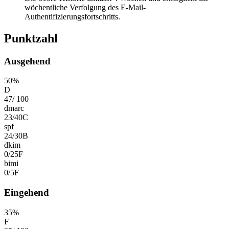
wöchentliche Verfolgung des E-Mail-
Authentifizierungsfortschritts.
Punktzahl
Ausgehend
50
%
D
47
/
100
dmarc
23
/
40
C
spf
24
/
30
B
dkim
0
/
25
F
bimi
0
/
5
F
Eingehend
35
%
F