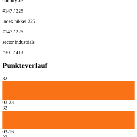
country JP
#
147
/
225
index nikkei-225
#
147
/
225
sector industrials
#
301
/
413
Punkteverlauf
32
03-23
32
03-16