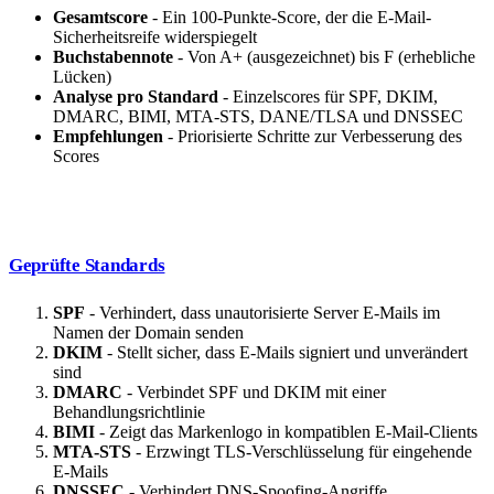
Gesamtscore
- Ein 100-Punkte-Score, der die E-Mail-
Sicherheitsreife widerspiegelt
Buchstabennote
- Von A+ (ausgezeichnet) bis F (erhebliche
Lücken)
Analyse pro Standard
- Einzelscores für SPF, DKIM,
DMARC, BIMI, MTA-STS, DANE/TLSA und DNSSEC
Empfehlungen
- Priorisierte Schritte zur Verbesserung des
Scores
Geprüfte Standards
SPF
- Verhindert, dass unautorisierte Server E-Mails im
Namen der Domain senden
DKIM
- Stellt sicher, dass E-Mails signiert und unverändert
sind
DMARC
- Verbindet SPF und DKIM mit einer
Behandlungsrichtlinie
BIMI
- Zeigt das Markenlogo in kompatiblen E-Mail-Clients
MTA-STS
- Erzwingt TLS-Verschlüsselung für eingehende
E-Mails
DNSSEC
- Verhindert DNS-Spoofing-Angriffe