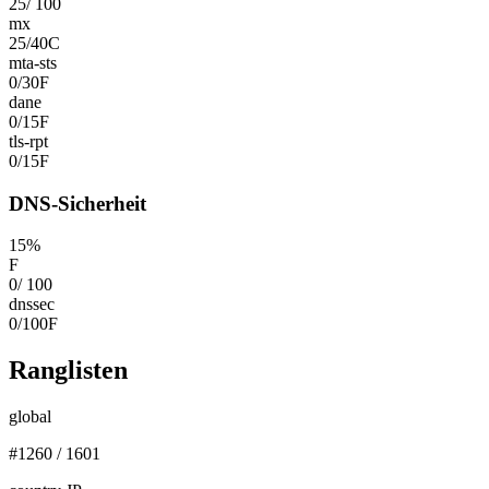
25
/
100
mx
25
/
40
C
mta-sts
0
/
30
F
dane
0
/
15
F
tls-rpt
0
/
15
F
DNS-Sicherheit
15
%
F
0
/
100
dnssec
0
/
100
F
Ranglisten
global
#
1260
/
1601