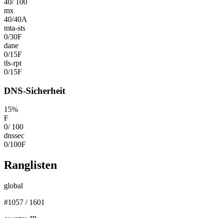
40
/
100
mx
40
/
40
A
mta-sts
0
/
30
F
dane
0
/
15
F
tls-rpt
0
/
15
F
DNS-Sicherheit
15
%
F
0
/
100
dnssec
0
/
100
F
Ranglisten
global
#
1057
/
1601