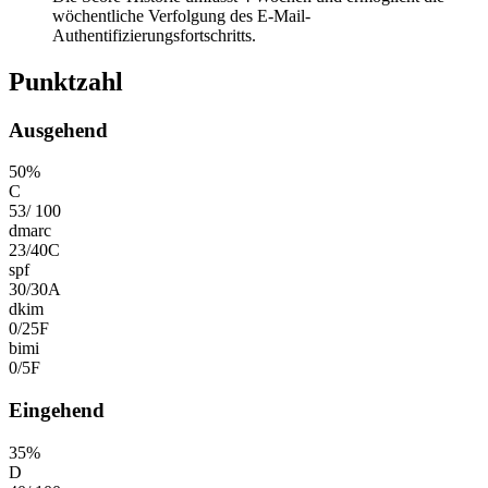
wöchentliche Verfolgung des E-Mail-
Authentifizierungsfortschritts.
Punktzahl
Ausgehend
50
%
C
53
/
100
dmarc
23
/
40
C
spf
30
/
30
A
dkim
0
/
25
F
bimi
0
/
5
F
Eingehend
35
%
D