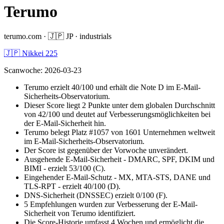
Terumo
terumo.com
·
🇯🇵
JP
·
industrials
🇯🇵 Nikkei 225
Scanwoche
:
2026-03-23
Terumo erzielt 40/100 und erhält die Note D im E-Mail-
Sicherheits-Observatorium.
Dieser Score liegt 2 Punkte unter dem globalen Durchschnitt
von 42/100 und deutet auf Verbesserungsmöglichkeiten bei
der E-Mail-Sicherheit hin.
Terumo belegt Platz #1057 von 1601 Unternehmen weltweit
im E-Mail-Sicherheits-Observatorium.
Der Score ist gegenüber der Vorwoche unverändert.
Ausgehende E-Mail-Sicherheit - DMARC, SPF, DKIM und
BIMI - erzielt 53/100 (C).
Eingehender E-Mail-Schutz - MX, MTA-STS, DANE und
TLS-RPT - erzielt 40/100 (D).
DNS-Sicherheit (DNSSEC) erzielt 0/100 (F).
5 Empfehlungen wurden zur Verbesserung der E-Mail-
Sicherheit von Terumo identifiziert.
Die Score-Historie umfasst 4 Wochen und ermöglicht die