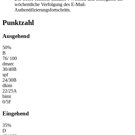
wöchentliche Verfolgung des E-Mail-
Authentifizierungsfortschritts.
Punktzahl
Ausgehend
50
%
B
76
/
100
dmarc
30
/
40
B
spf
24
/
30
B
dkim
22
/
25
A
bimi
0
/
5
F
Eingehend
35
%
D