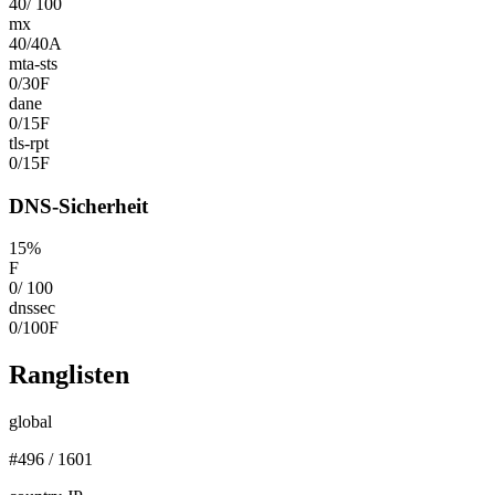
40
/
100
mx
40
/
40
A
mta-sts
0
/
30
F
dane
0
/
15
F
tls-rpt
0
/
15
F
DNS-Sicherheit
15
%
F
0
/
100
dnssec
0
/
100
F
Ranglisten
global
#
496
/
1601