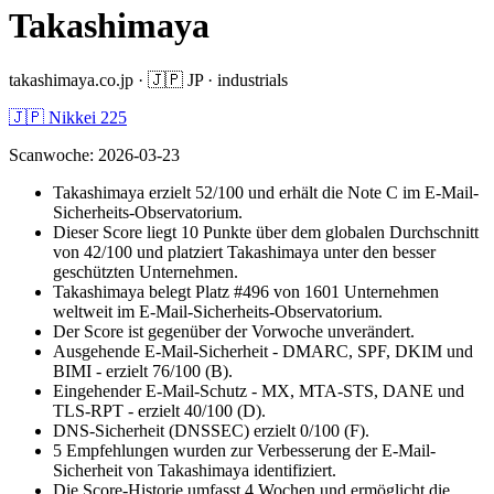
Takashimaya
takashimaya.co.jp
·
🇯🇵
JP
·
industrials
🇯🇵 Nikkei 225
Scanwoche
:
2026-03-23
Takashimaya erzielt 52/100 und erhält die Note C im E-Mail-
Sicherheits-Observatorium.
Dieser Score liegt 10 Punkte über dem globalen Durchschnitt
von 42/100 und platziert Takashimaya unter den besser
geschützten Unternehmen.
Takashimaya belegt Platz #496 von 1601 Unternehmen
weltweit im E-Mail-Sicherheits-Observatorium.
Der Score ist gegenüber der Vorwoche unverändert.
Ausgehende E-Mail-Sicherheit - DMARC, SPF, DKIM und
BIMI - erzielt 76/100 (B).
Eingehender E-Mail-Schutz - MX, MTA-STS, DANE und
TLS-RPT - erzielt 40/100 (D).
DNS-Sicherheit (DNSSEC) erzielt 0/100 (F).
5 Empfehlungen wurden zur Verbesserung der E-Mail-
Sicherheit von Takashimaya identifiziert.
Die Score-Historie umfasst 4 Wochen und ermöglicht die