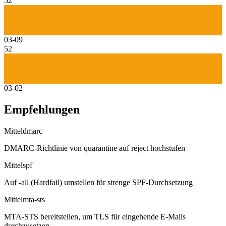
52
03-09
52
03-02
Empfehlungen
Mittel
dmarc
DMARC-Richtlinie von quarantine auf reject hochstufen
Mittel
spf
Auf -all (Hardfail) umstellen für strenge SPF-Durchsetzung
Mittel
mta-sts
MTA-STS bereitstellen, um TLS für eingehende E-Mails
durchzusetzen