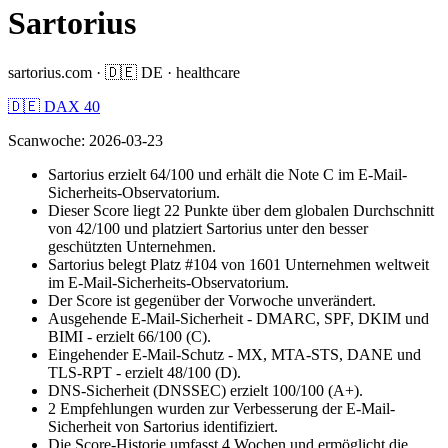
Sartorius
sartorius.com
·
🇩🇪
DE
·
healthcare
🇩🇪 DAX 40
Scanwoche
:
2026-03-23
Sartorius erzielt 64/100 und erhält die Note C im E-Mail-
Sicherheits-Observatorium.
Dieser Score liegt 22 Punkte über dem globalen Durchschnitt
von 42/100 und platziert Sartorius unter den besser
geschützten Unternehmen.
Sartorius belegt Platz #104 von 1601 Unternehmen weltweit
im E-Mail-Sicherheits-Observatorium.
Der Score ist gegenüber der Vorwoche unverändert.
Ausgehende E-Mail-Sicherheit - DMARC, SPF, DKIM und
BIMI - erzielt 66/100 (C).
Eingehender E-Mail-Schutz - MX, MTA-STS, DANE und
TLS-RPT - erzielt 48/100 (D).
DNS-Sicherheit (DNSSEC) erzielt 100/100 (A+).
2 Empfehlungen wurden zur Verbesserung der E-Mail-
Sicherheit von Sartorius identifiziert.
Die Score-Historie umfasst 4 Wochen und ermöglicht die