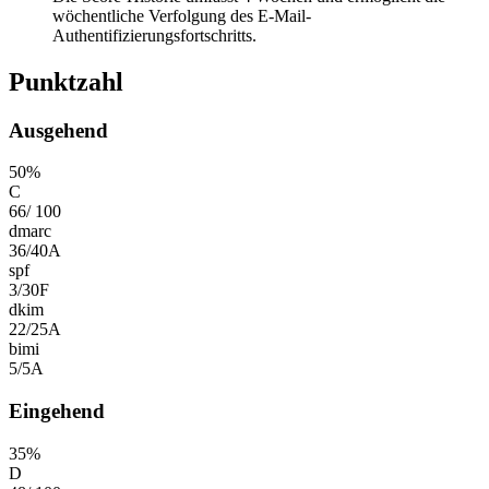
wöchentliche Verfolgung des E-Mail-
Authentifizierungsfortschritts.
Punktzahl
Ausgehend
50
%
C
66
/
100
dmarc
36
/
40
A
spf
3
/
30
F
dkim
22
/
25
A
bimi
5
/
5
A
Eingehend
35
%
D