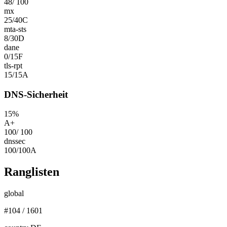
48
/
100
mx
25
/
40
C
mta-sts
8
/
30
D
dane
0
/
15
F
tls-rpt
15
/
15
A
DNS-Sicherheit
15
%
A+
100
/
100
dnssec
100
/
100
A
Ranglisten
global
#
104
/
1601