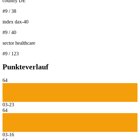
country DE
#
9
/
38
index dax-40
#
9
/
40
sector healthcare
#
9
/
123
Punkteverlauf
64
03-23
64
03-16