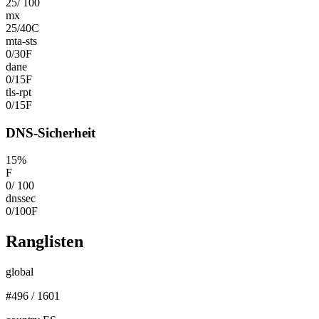
25
/
100
mx
25
/
40
C
mta-sts
0
/
30
F
dane
0
/
15
F
tls-rpt
0
/
15
F
DNS-Sicherheit
15
%
F
0
/
100
dnssec
0
/
100
F
Ranglisten
global
#
496
/
1601