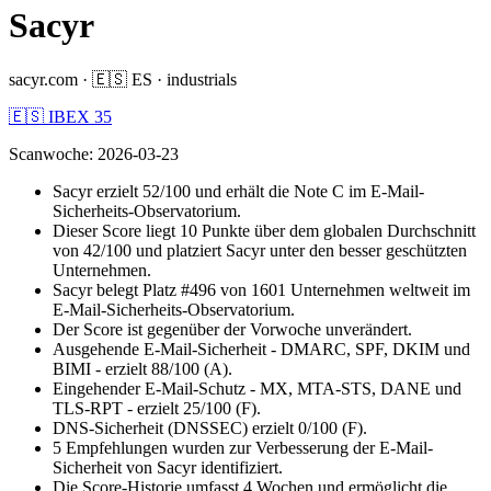
Sacyr
sacyr.com
·
🇪🇸
ES
·
industrials
🇪🇸 IBEX 35
Scanwoche
:
2026-03-23
Sacyr erzielt 52/100 und erhält die Note C im E-Mail-
Sicherheits-Observatorium.
Dieser Score liegt 10 Punkte über dem globalen Durchschnitt
von 42/100 und platziert Sacyr unter den besser geschützten
Unternehmen.
Sacyr belegt Platz #496 von 1601 Unternehmen weltweit im
E-Mail-Sicherheits-Observatorium.
Der Score ist gegenüber der Vorwoche unverändert.
Ausgehende E-Mail-Sicherheit - DMARC, SPF, DKIM und
BIMI - erzielt 88/100 (A).
Eingehender E-Mail-Schutz - MX, MTA-STS, DANE und
TLS-RPT - erzielt 25/100 (F).
DNS-Sicherheit (DNSSEC) erzielt 0/100 (F).
5 Empfehlungen wurden zur Verbesserung der E-Mail-
Sicherheit von Sacyr identifiziert.
Die Score-Historie umfasst 4 Wochen und ermöglicht die