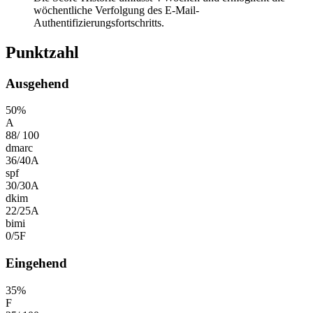
wöchentliche Verfolgung des E-Mail-
Authentifizierungsfortschritts.
Punktzahl
Ausgehend
50
%
A
88
/
100
dmarc
36
/
40
A
spf
30
/
30
A
dkim
22
/
25
A
bimi
0
/
5
F
Eingehend
35
%
F