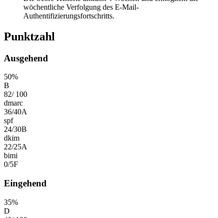
wöchentliche Verfolgung des E-Mail-
Authentifizierungsfortschritts.
Punktzahl
Ausgehend
50
%
B
82
/
100
dmarc
36
/
40
A
spf
24
/
30
B
dkim
22
/
25
A
bimi
0
/
5
F
Eingehend
35
%
D