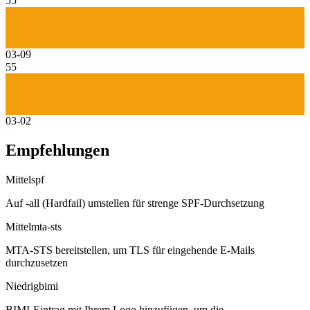
55
03-09
55
03-02
Empfehlungen
Mittel
spf
Auf -all (Hardfail) umstellen für strenge SPF-Durchsetzung
Mittel
mta-sts
MTA-STS bereitstellen, um TLS für eingehende E-Mails
durchzusetzen
Niedrig
bimi
BIMI-Eintrag mit Ihrem Logo hinzufügen, um die