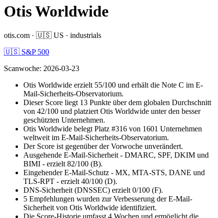
Otis Worldwide
otis.com
·
🇺🇸
US
·
industrials
🇺🇸 S&P 500
Scanwoche
:
2026-03-23
Otis Worldwide erzielt 55/100 und erhält die Note C im E-
Mail-Sicherheits-Observatorium.
Dieser Score liegt 13 Punkte über dem globalen Durchschnitt
von 42/100 und platziert Otis Worldwide unter den besser
geschützten Unternehmen.
Otis Worldwide belegt Platz #316 von 1601 Unternehmen
weltweit im E-Mail-Sicherheits-Observatorium.
Der Score ist gegenüber der Vorwoche unverändert.
Ausgehende E-Mail-Sicherheit - DMARC, SPF, DKIM und
BIMI - erzielt 82/100 (B).
Eingehender E-Mail-Schutz - MX, MTA-STS, DANE und
TLS-RPT - erzielt 40/100 (D).
DNS-Sicherheit (DNSSEC) erzielt 0/100 (F).
5 Empfehlungen wurden zur Verbesserung der E-Mail-
Sicherheit von Otis Worldwide identifiziert.
Die Score-Historie umfasst 4 Wochen und ermöglicht die