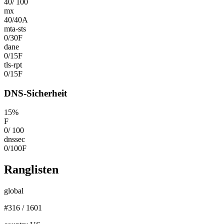
40
/
100
mx
40
/
40
A
mta-sts
0
/
30
F
dane
0
/
15
F
tls-rpt
0
/
15
F
DNS-Sicherheit
15
%
F
0
/
100
dnssec
0
/
100
F
Ranglisten
global
#
316
/
1601