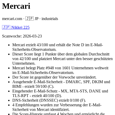
Mercari
mercari.com
·
🇯🇵
JP
·
industrials
🇯🇵 Nikkei 225
Scanwoche
:
2026-03-23
Mercari erzielt 43/100 und erhält die Note D im E-Mail-
Sicherheits-Observatorium.
Dieser Score liegt 1 Punkte über dem globalen Durchschnitt
von 42/100 und platziert Mercari unter den besser geschützten
Unternehmen.
Mercari belegt Platz #948 von 1601 Unternehmen weltweit
im E-Mail-Sicherheits-Observatorium.
Der Score ist gegenüber der Vorwoche unverändert.
Ausgehende E-Mail-Sicherheit - DMARC, SPF, DKIM und
BIMI - erzielt 59/100 (C).
Eingehender E-Mail-Schutz - MX, MTA-STS, DANE und
TLS-RPT - erzielt 40/100 (D).
DNS-Sicherheit (DNSSEC) erzielt 0/100 (F).
4 Empfehlungen wurden zur Verbesserung der E-Mail-
Sicherheit von Mercari identifiziert.
Die Score-Historie umfasst 4 Wochen und ermöglicht die