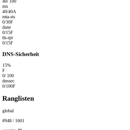
40
/
100
mx
40
/
40
A
mta-sts
0
/
30
F
dane
0
/
15
F
tls-rpt
0
/
15
F
DNS-Sicherheit
15
%
F
0
/
100
dnssec
0
/
100
F
Ranglisten
global
#
948
/
1601