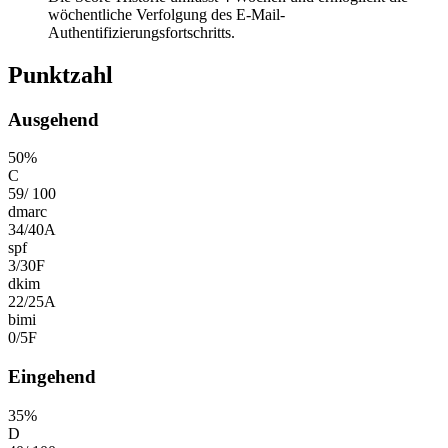
wöchentliche Verfolgung des E-Mail-
Authentifizierungsfortschritts.
Punktzahl
Ausgehend
50
%
C
59
/
100
dmarc
34
/
40
A
spf
3
/
30
F
dkim
22
/
25
A
bimi
0
/
5
F
Eingehend
35
%
D