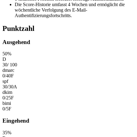
Die Score-Historie umfasst 4 Wochen und ermöglicht die
wöchentliche Verfolgung des E-Mail-
Authentifizierungsfortschritts.
Punktzahl
Ausgehend
50
%
D
30
/
100
dmarc
0
/
40
F
spf
30
/
30
A
dkim
0
/
25
F
bimi
0
/
5
F
Eingehend
35
%