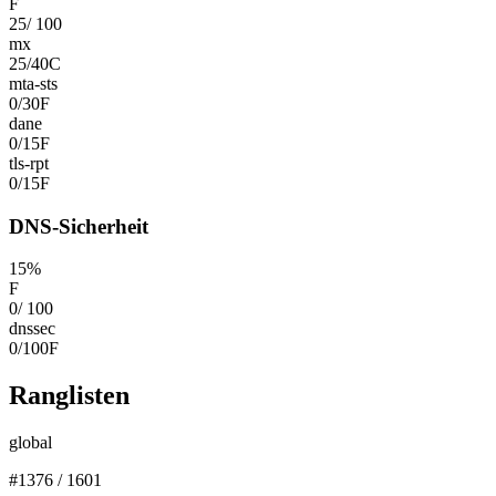
F
25
/
100
mx
25
/
40
C
mta-sts
0
/
30
F
dane
0
/
15
F
tls-rpt
0
/
15
F
DNS-Sicherheit
15
%
F
0
/
100
dnssec
0
/
100
F
Ranglisten
global
#
1376
/
1601