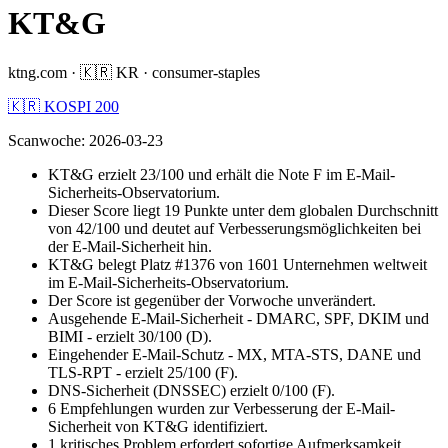
KT&G
ktng.com
·
🇰🇷
KR
·
consumer-staples
🇰🇷 KOSPI 200
Scanwoche
:
2026-03-23
KT&G erzielt 23/100 und erhält die Note F im E-Mail-
Sicherheits-Observatorium.
Dieser Score liegt 19 Punkte unter dem globalen Durchschnitt
von 42/100 und deutet auf Verbesserungsmöglichkeiten bei
der E-Mail-Sicherheit hin.
KT&G belegt Platz #1376 von 1601 Unternehmen weltweit
im E-Mail-Sicherheits-Observatorium.
Der Score ist gegenüber der Vorwoche unverändert.
Ausgehende E-Mail-Sicherheit - DMARC, SPF, DKIM und
BIMI - erzielt 30/100 (D).
Eingehender E-Mail-Schutz - MX, MTA-STS, DANE und
TLS-RPT - erzielt 25/100 (F).
DNS-Sicherheit (DNSSEC) erzielt 0/100 (F).
6 Empfehlungen wurden zur Verbesserung der E-Mail-
Sicherheit von KT&G identifiziert.
1 kritisches Problem erfordert sofortige Aufmerksamkeit.