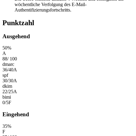
wöchentliche Verfolgung des E-Mail-
Authentifizierungsfortschritts.
Punktzahl
Ausgehend
50
%
A
88
/
100
dmarc
36
/
40
A
spf
30
/
30
A
dkim
22
/
25
A
bimi
0
/
5
F
Eingehend
35
%
F