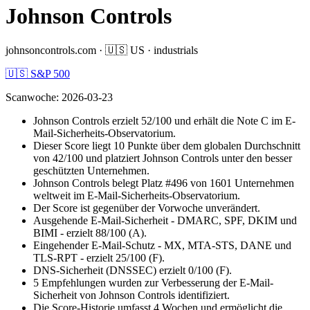
Johnson Controls
johnsoncontrols.com
·
🇺🇸
US
·
industrials
🇺🇸 S&P 500
Scanwoche
:
2026-03-23
Johnson Controls erzielt 52/100 und erhält die Note C im E-
Mail-Sicherheits-Observatorium.
Dieser Score liegt 10 Punkte über dem globalen Durchschnitt
von 42/100 und platziert Johnson Controls unter den besser
geschützten Unternehmen.
Johnson Controls belegt Platz #496 von 1601 Unternehmen
weltweit im E-Mail-Sicherheits-Observatorium.
Der Score ist gegenüber der Vorwoche unverändert.
Ausgehende E-Mail-Sicherheit - DMARC, SPF, DKIM und
BIMI - erzielt 88/100 (A).
Eingehender E-Mail-Schutz - MX, MTA-STS, DANE und
TLS-RPT - erzielt 25/100 (F).
DNS-Sicherheit (DNSSEC) erzielt 0/100 (F).
5 Empfehlungen wurden zur Verbesserung der E-Mail-
Sicherheit von Johnson Controls identifiziert.
Die Score-Historie umfasst 4 Wochen und ermöglicht die