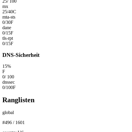
25
/
100
mx
25
/
40
C
mta-sts
0
/
30
F
dane
0
/
15
F
tls-rpt
0
/
15
F
DNS-Sicherheit
15
%
F
0
/
100
dnssec
0
/
100
F
Ranglisten
global
#
496
/
1601