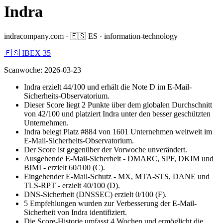
Indra
indracompany.com
·
🇪🇸
ES
·
information-technology
🇪🇸 IBEX 35
Scanwoche
:
2026-03-23
Indra erzielt 44/100 und erhält die Note D im E-Mail-
Sicherheits-Observatorium.
Dieser Score liegt 2 Punkte über dem globalen Durchschnitt
von 42/100 und platziert Indra unter den besser geschützten
Unternehmen.
Indra belegt Platz #884 von 1601 Unternehmen weltweit im
E-Mail-Sicherheits-Observatorium.
Der Score ist gegenüber der Vorwoche unverändert.
Ausgehende E-Mail-Sicherheit - DMARC, SPF, DKIM und
BIMI - erzielt 60/100 (C).
Eingehender E-Mail-Schutz - MX, MTA-STS, DANE und
TLS-RPT - erzielt 40/100 (D).
DNS-Sicherheit (DNSSEC) erzielt 0/100 (F).
5 Empfehlungen wurden zur Verbesserung der E-Mail-
Sicherheit von Indra identifiziert.
Die Score-Historie umfasst 4 Wochen und ermöglicht die