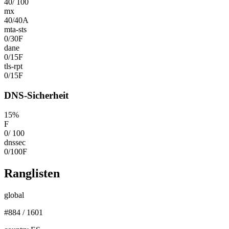
40
/
100
mx
40
/
40
A
mta-sts
0
/
30
F
dane
0
/
15
F
tls-rpt
0
/
15
F
DNS-Sicherheit
15
%
F
0
/
100
dnssec
0
/
100
F
Ranglisten
global
#
884
/
1601