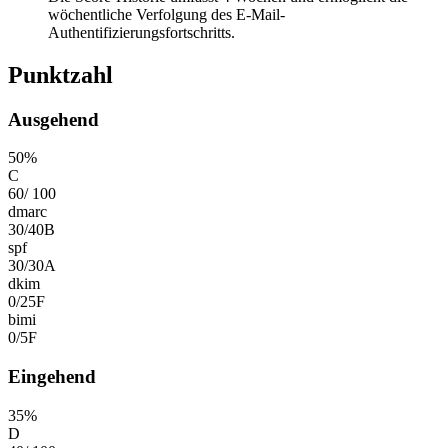
wöchentliche Verfolgung des E-Mail-
Authentifizierungsfortschritts.
Punktzahl
Ausgehend
50
%
C
60
/
100
dmarc
30
/
40
B
spf
30
/
30
A
dkim
0
/
25
F
bimi
0
/
5
F
Eingehend
35
%
D