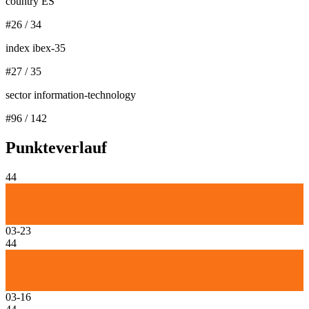
country ES
#
26
/
34
index ibex-35
#
27
/
35
sector information-technology
#
96
/
142
Punkteverlauf
44
03-23
44
03-16