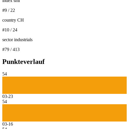
index smi
#
9
/
22
country CH
#
10
/
24
sector industrials
#
79
/
413
Punkteverlauf
54
03-23
54
03-16