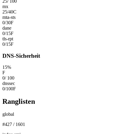
25
/
100
mx
25
/
40
C
mta-sts
0
/
30
F
dane
0
/
15
F
tls-rpt
0
/
15
F
DNS-Sicherheit
15
%
F
0
/
100
dnssec
0
/
100
F
Ranglisten
global
#
427
/
1601