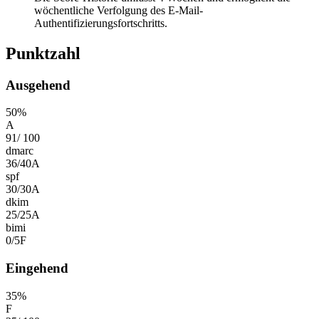
wöchentliche Verfolgung des E-Mail-
Authentifizierungsfortschritts.
Punktzahl
Ausgehend
50
%
A
91
/
100
dmarc
36
/
40
A
spf
30
/
30
A
dkim
25
/
25
A
bimi
0
/
5
F
Eingehend
35
%
F