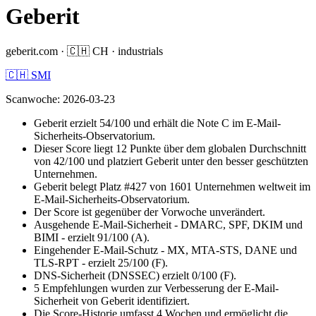
Geberit
geberit.com
·
🇨🇭
CH
·
industrials
🇨🇭 SMI
Scanwoche
:
2026-03-23
Geberit erzielt 54/100 und erhält die Note C im E-Mail-
Sicherheits-Observatorium.
Dieser Score liegt 12 Punkte über dem globalen Durchschnitt
von 42/100 und platziert Geberit unter den besser geschützten
Unternehmen.
Geberit belegt Platz #427 von 1601 Unternehmen weltweit im
E-Mail-Sicherheits-Observatorium.
Der Score ist gegenüber der Vorwoche unverändert.
Ausgehende E-Mail-Sicherheit - DMARC, SPF, DKIM und
BIMI - erzielt 91/100 (A).
Eingehender E-Mail-Schutz - MX, MTA-STS, DANE und
TLS-RPT - erzielt 25/100 (F).
DNS-Sicherheit (DNSSEC) erzielt 0/100 (F).
5 Empfehlungen wurden zur Verbesserung der E-Mail-
Sicherheit von Geberit identifiziert.
Die Score-Historie umfasst 4 Wochen und ermöglicht die