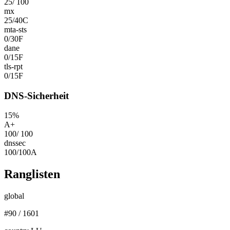
25
/
100
mx
25
/
40
C
mta-sts
0
/
30
F
dane
0
/
15
F
tls-rpt
0
/
15
F
DNS-Sicherheit
15
%
A+
100
/
100
dnssec
100
/
100
A
Ranglisten
global
#
90
/
1601