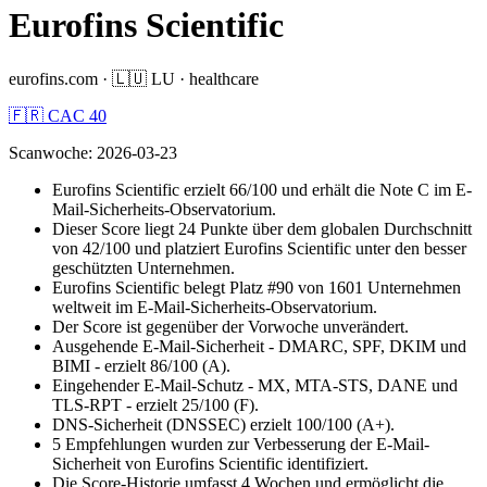
Eurofins Scientific
eurofins.com
·
🇱🇺
LU
·
healthcare
🇫🇷 CAC 40
Scanwoche
:
2026-03-23
Eurofins Scientific erzielt 66/100 und erhält die Note C im E-
Mail-Sicherheits-Observatorium.
Dieser Score liegt 24 Punkte über dem globalen Durchschnitt
von 42/100 und platziert Eurofins Scientific unter den besser
geschützten Unternehmen.
Eurofins Scientific belegt Platz #90 von 1601 Unternehmen
weltweit im E-Mail-Sicherheits-Observatorium.
Der Score ist gegenüber der Vorwoche unverändert.
Ausgehende E-Mail-Sicherheit - DMARC, SPF, DKIM und
BIMI - erzielt 86/100 (A).
Eingehender E-Mail-Schutz - MX, MTA-STS, DANE und
TLS-RPT - erzielt 25/100 (F).
DNS-Sicherheit (DNSSEC) erzielt 100/100 (A+).
5 Empfehlungen wurden zur Verbesserung der E-Mail-
Sicherheit von Eurofins Scientific identifiziert.
Die Score-Historie umfasst 4 Wochen und ermöglicht die