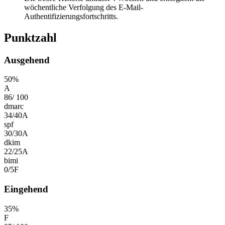
wöchentliche Verfolgung des E-Mail-
Authentifizierungsfortschritts.
Punktzahl
Ausgehend
50
%
A
86
/
100
dmarc
34
/
40
A
spf
30
/
30
A
dkim
22
/
25
A
bimi
0
/
5
F
Eingehend
35
%
F