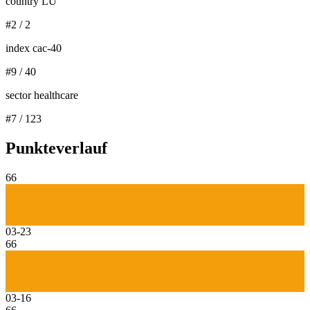
country LU
#
2
/
2
index cac-40
#
9
/
40
sector healthcare
#
7
/
123
Punkteverlauf
66
03-23
66
03-16