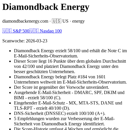
Diamondback Energy
diamondbackenergy.com
·
🇺🇸
US
·
energy
🇺🇸 S&P 500
🇺🇸 Nasdaq 100
Scanwoche
:
2026-03-23
Diamondback Energy erzielt 58/100 und erhält die Note C im
E-Mail-Sicherheits-Observatorium.
Dieser Score liegt 16 Punkte über dem globalen Durchschnitt
von 42/100 und platziert Diamondback Energy unter den
besser geschützten Unternehmen.
Diamondback Energy belegt Platz #184 von 1601
Unternehmen weltweit im E-Mail-Sicherheits-Observatorium.
Der Score ist gegenüber der Vorwoche unverändert.
Ausgehende E-Mail-Sicherheit - DMARC, SPF, DKIM und
BIMI - erzielt 58/100 (C).
Eingehender E-Mail-Schutz - MX, MTA-STS, DANE und
TLS-RPT - erzielt 40/100 (D).
DNS-Sicherheit (DNSSEC) erzielt 100/100 (A+).
5 Empfehlungen wurden zur Verbesserung der E-Mail-
Sicherheit von Diamondback Energy identifiziert.
Die Score-Historie umfasst 4 Wochen und ermöglicht die