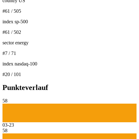
country US
#
61
/
505
index sp-500
#
61
/
502
sector energy
#
7
/
71
index nasdaq-100
#
20
/
101
Punkteverlauf
58
03-23
58