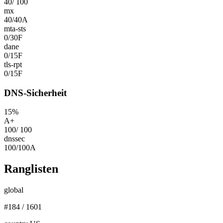
40
/
100
mx
40
/
40
A
mta-sts
0
/
30
F
dane
0
/
15
F
tls-rpt
0
/
15
F
DNS-Sicherheit
15
%
A+
100
/
100
dnssec
100
/
100
A
Ranglisten
global
#
184
/
1601