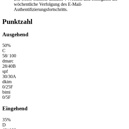
wöchentliche Verfolgung des E-Mail-
Authentifizierungsfortschritts.
Punktzahl
Ausgehend
50
%
C
58
/
100
dmarc
28
/
40
B
spf
30
/
30
A
dkim
0
/
25
F
bimi
0
/
5
F
Eingehend
35
%
D