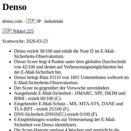
Denso
denso.com
·
🇯🇵
JP
·
industrials
🇯🇵 Nikkei 225
Scanwoche
:
2026-03-23
Denso erzielt 38/100 und erhält die Note D im E-Mail-
Sicherheits-Observatorium.
Dieser Score liegt 4 Punkte unter dem globalen Durchschnitt
von 42/100 und deutet auf Verbesserungsmöglichkeiten bei
der E-Mail-Sicherheit hin.
Denso belegt Platz #1110 von 1601 Unternehmen weltweit im
E-Mail-Sicherheits-Observatorium.
Der Score ist gegenüber der Vorwoche unverändert.
Ausgehende E-Mail-Sicherheit - DMARC, SPF, DKIM und
BIMI - erzielt 60/100 (C).
Eingehender E-Mail-Schutz - MX, MTA-STS, DANE und
TLS-RPT - erzielt 25/100 (F).
DNS-Sicherheit (DNSSEC) erzielt 0/100 (F).
6 Empfehlungen wurden zur Verbesserung der E-Mail-
Sicherheit von Denso identifiziert.
Die Score-Historie umfasst 4 Wochen und ermöglicht die