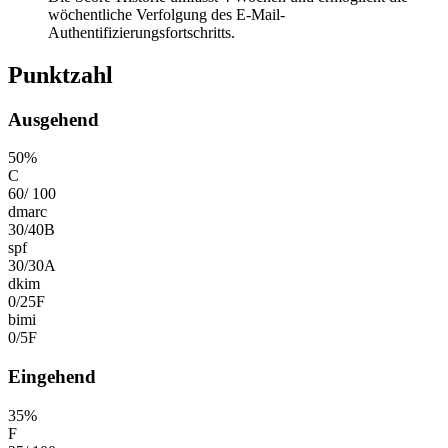
wöchentliche Verfolgung des E-Mail-
Authentifizierungsfortschritts.
Punktzahl
Ausgehend
50
%
C
60
/
100
dmarc
30
/
40
B
spf
30
/
30
A
dkim
0
/
25
F
bimi
0
/
5
F
Eingehend
35
%
F