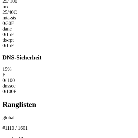
25
/
100
mx
25
/
40
C
mta-sts
0
/
30
F
dane
0
/
15
F
tls-rpt
0
/
15
F
DNS-Sicherheit
15
%
F
0
/
100
dnssec
0
/
100
F
Ranglisten
global
#
1110
/
1601