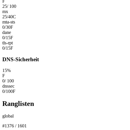
F
25
/
100
mx
25
/
40
C
mta-sts
0
/
30
F
dane
0
/
15
F
tls-rpt
0
/
15
F
DNS-Sicherheit
15
%
F
0
/
100
dnssec
0
/
100
F
Ranglisten
global
#
1376
/
1601