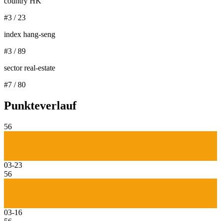
country HK
#
3
/
23
index hang-seng
#
3
/
89
sector real-estate
#
7
/
80
Punkteverlauf
56
03-23
56
03-16