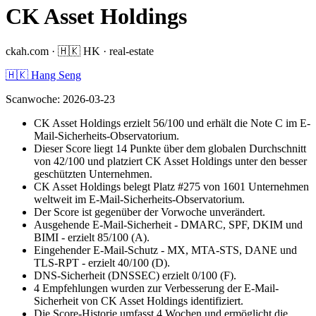
CK Asset Holdings
ckah.com
·
🇭🇰
HK
·
real-estate
🇭🇰 Hang Seng
Scanwoche
:
2026-03-23
CK Asset Holdings erzielt 56/100 und erhält die Note C im E-
Mail-Sicherheits-Observatorium.
Dieser Score liegt 14 Punkte über dem globalen Durchschnitt
von 42/100 und platziert CK Asset Holdings unter den besser
geschützten Unternehmen.
CK Asset Holdings belegt Platz #275 von 1601 Unternehmen
weltweit im E-Mail-Sicherheits-Observatorium.
Der Score ist gegenüber der Vorwoche unverändert.
Ausgehende E-Mail-Sicherheit - DMARC, SPF, DKIM und
BIMI - erzielt 85/100 (A).
Eingehender E-Mail-Schutz - MX, MTA-STS, DANE und
TLS-RPT - erzielt 40/100 (D).
DNS-Sicherheit (DNSSEC) erzielt 0/100 (F).
4 Empfehlungen wurden zur Verbesserung der E-Mail-
Sicherheit von CK Asset Holdings identifiziert.
Die Score-Historie umfasst 4 Wochen und ermöglicht die