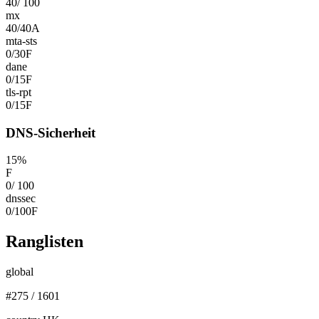
40
/
100
mx
40
/
40
A
mta-sts
0
/
30
F
dane
0
/
15
F
tls-rpt
0
/
15
F
DNS-Sicherheit
15
%
F
0
/
100
dnssec
0
/
100
F
Ranglisten
global
#
275
/
1601