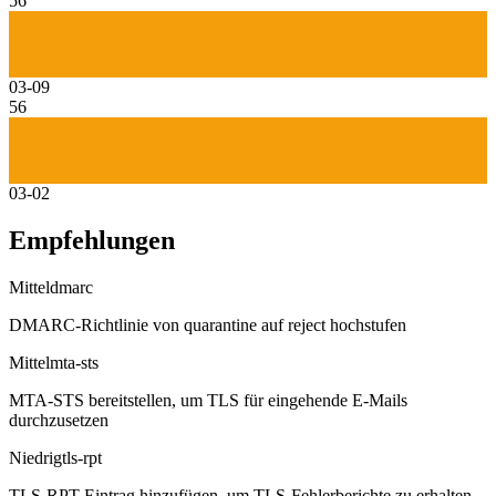
56
03-09
56
03-02
Empfehlungen
Mittel
dmarc
DMARC-Richtlinie von quarantine auf reject hochstufen
Mittel
mta-sts
MTA-STS bereitstellen, um TLS für eingehende E-Mails
durchzusetzen
Niedrig
tls-rpt
TLS-RPT-Eintrag hinzufügen, um TLS-Fehlerberichte zu erhalten