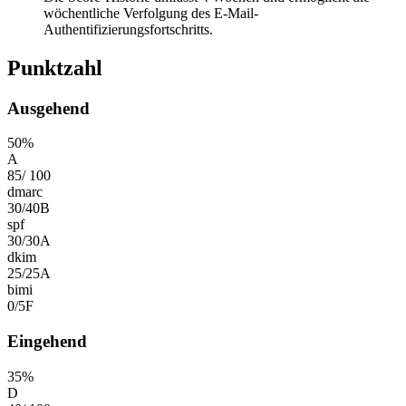
wöchentliche Verfolgung des E-Mail-
Authentifizierungsfortschritts.
Punktzahl
Ausgehend
50
%
A
85
/
100
dmarc
30
/
40
B
spf
30
/
30
A
dkim
25
/
25
A
bimi
0
/
5
F
Eingehend
35
%
D