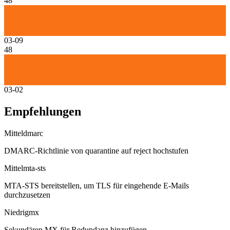
48
03-09
48
03-02
Empfehlungen
Mittel
dmarc
DMARC-Richtlinie von quarantine auf reject hochstufen
Mittel
mta-sts
MTA-STS bereitstellen, um TLS für eingehende E-Mails
durchzusetzen
Niedrig
mx
Sekundären MX für Redundanz hinzufügen