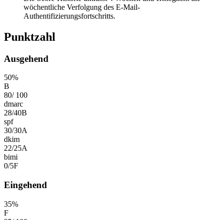
wöchentliche Verfolgung des E-Mail-
Authentifizierungsfortschritts.
Punktzahl
Ausgehend
50
%
B
80
/
100
dmarc
28
/
40
B
spf
30
/
30
A
dkim
22
/
25
A
bimi
0
/
5
F
Eingehend
35
%
F