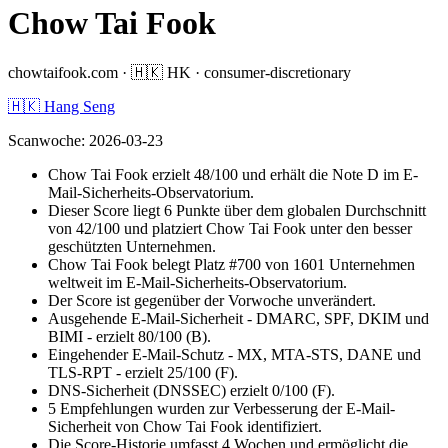
Chow Tai Fook
chowtaifook.com
·
🇭🇰
HK
·
consumer-discretionary
🇭🇰 Hang Seng
Scanwoche
:
2026-03-23
Chow Tai Fook erzielt 48/100 und erhält die Note D im E-
Mail-Sicherheits-Observatorium.
Dieser Score liegt 6 Punkte über dem globalen Durchschnitt
von 42/100 und platziert Chow Tai Fook unter den besser
geschützten Unternehmen.
Chow Tai Fook belegt Platz #700 von 1601 Unternehmen
weltweit im E-Mail-Sicherheits-Observatorium.
Der Score ist gegenüber der Vorwoche unverändert.
Ausgehende E-Mail-Sicherheit - DMARC, SPF, DKIM und
BIMI - erzielt 80/100 (B).
Eingehender E-Mail-Schutz - MX, MTA-STS, DANE und
TLS-RPT - erzielt 25/100 (F).
DNS-Sicherheit (DNSSEC) erzielt 0/100 (F).
5 Empfehlungen wurden zur Verbesserung der E-Mail-
Sicherheit von Chow Tai Fook identifiziert.
Die Score-Historie umfasst 4 Wochen und ermöglicht die