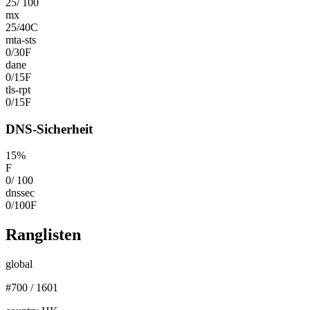
25
/
100
mx
25
/
40
C
mta-sts
0
/
30
F
dane
0
/
15
F
tls-rpt
0
/
15
F
DNS-Sicherheit
15
%
F
0
/
100
dnssec
0
/
100
F
Ranglisten
global
#
700
/
1601