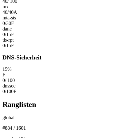
40
/
100
mx
40
/
40
A
mta-sts
0
/
30
F
dane
0
/
15
F
tls-rpt
0
/
15
F
DNS-Sicherheit
15
%
F
0
/
100
dnssec
0
/
100
F
Ranglisten
global
#
884
/
1601