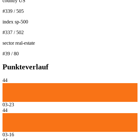
country US
#
339
/
505
index sp-500
#
337
/
502
sector real-estate
#
39
/
80
Punkteverlauf
44
03-23
44
03-16