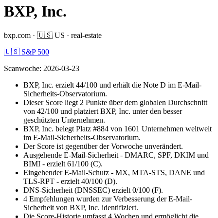
BXP, Inc.
bxp.com
·
🇺🇸
US
·
real-estate
🇺🇸 S&P 500
Scanwoche
:
2026-03-23
BXP, Inc. erzielt 44/100 und erhält die Note D im E-Mail-
Sicherheits-Observatorium.
Dieser Score liegt 2 Punkte über dem globalen Durchschnitt
von 42/100 und platziert BXP, Inc. unter den besser
geschützten Unternehmen.
BXP, Inc. belegt Platz #884 von 1601 Unternehmen weltweit
im E-Mail-Sicherheits-Observatorium.
Der Score ist gegenüber der Vorwoche unverändert.
Ausgehende E-Mail-Sicherheit - DMARC, SPF, DKIM und
BIMI - erzielt 61/100 (C).
Eingehender E-Mail-Schutz - MX, MTA-STS, DANE und
TLS-RPT - erzielt 40/100 (D).
DNS-Sicherheit (DNSSEC) erzielt 0/100 (F).
4 Empfehlungen wurden zur Verbesserung der E-Mail-
Sicherheit von BXP, Inc. identifiziert.
Die Score-Historie umfasst 4 Wochen und ermöglicht die