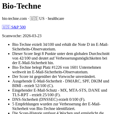
Bio-Techne
bio-techne.com
·
🇺🇸
US
·
healthcare
🇺🇸 S&P 500
Scanwoche
:
2026-03-23
Bio-Techne erzielt 34/100 und erhält die Note D im E-Mail-
Sicherheits-Observatorium.
Dieser Score liegt 8 Punkte unter dem globalen Durchschnitt
von 42/100 und deutet auf Verbesserungsmöglichkeiten bei
der E-Mail-Sicherheit hin.
Bio-Techne belegt Platz #1226 von 1601 Unternehmen
weltweit im E-Mail-Sicherheits-Observatorium.
Der Score ist gegenüber der Vorwoche unverändert.
Ausgehende E-Mail-Sicherheit - DMARC, SPF, DKIM und
BIMI - erzielt 52/100 (C).
Eingehender E-Mail-Schutz - MX, MTA-STS, DANE und
TLS-RPT - erzielt 25/100 (F).
DNS-Sicherheit (DNSSEC) erzielt 0/100 (F).
5 Empfehlungen wurden zur Verbesserung der E-Mail-
Sicherheit von Bio-Techne identifiziert.
Die Score-Historie umfasst 4 Wochen und ermöglicht die