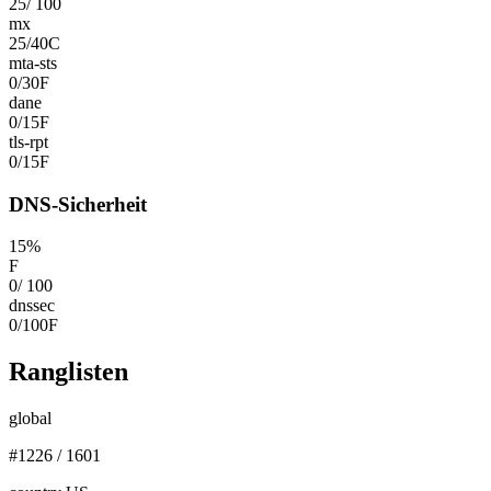
25
/
100
mx
25
/
40
C
mta-sts
0
/
30
F
dane
0
/
15
F
tls-rpt
0
/
15
F
DNS-Sicherheit
15
%
F
0
/
100
dnssec
0
/
100
F
Ranglisten
global
#
1226
/
1601