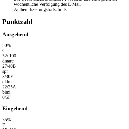
wöchentliche Verfolgung des E-Mail-
Authentifizierungsfortschritts.
Punktzahl
Ausgehend
50
%
C
52
/
100
dmarc
27
/
40
B
spf
3
/
30
F
dkim
22
/
25
A
bimi
0
/
5
F
Eingehend
35
%
F