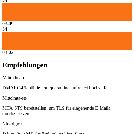
34
03-09
34
03-02
Empfehlungen
Mittel
dmarc
DMARC-Richtlinie von quarantine auf reject hochstufen
Mittel
mta-sts
MTA-STS bereitstellen, um TLS für eingehende E-Mails
durchzusetzen
Niedrig
mx
Sekundären MX für Redundanz hinzufügen