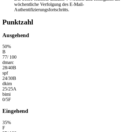
wöchentliche Verfolgung des E-Mail-
Authentifizierungsfortschritts.
Punktzahl
Ausgehend
50
%
B
77
/
100
dmarc
28
/
40
B
spf
24
/
30
B
dkim
25
/
25
A
bimi
0
/
5
F
Eingehend
35
%
F