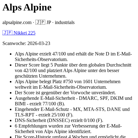
Alps Alpine
alpsalpine.com
·
🇯🇵
JP
·
industrials
🇯🇵 Nikkei 225
Scanwoche
:
2026-03-23
Alps Alpine erzielt 47/100 und erhält die Note D im E-Mail-
Sicherheits-Observatorium.
Dieser Score liegt 5 Punkte über dem globalen Durchschnitt
von 42/100 und platziert Alps Alpine unter den besser
geschützten Unternehmen.
Alps Alpine belegt Platz #750 von 1601 Unternehmen
weltweit im E-Mail-Sicherheits-Observatorium.
Der Score ist gegenüber der Vorwoche unverändert.
Ausgehende E-Mail-Sicherheit - DMARC, SPF, DKIM und
BIMI - erzielt 77/100 (B).
Eingehender E-Mail-Schutz - MX, MTA-STS, DANE und
TLS-RPT - erzielt 25/100 (F).
DNS-Sicherheit (DNSSEC) erzielt 0/100 (F).
6 Empfehlungen wurden zur Verbesserung der E-Mail-
Sicherheit von Alps Alpine identifiziert.
Die Score-Historie umfasst 4 Wochen und ermöglicht die