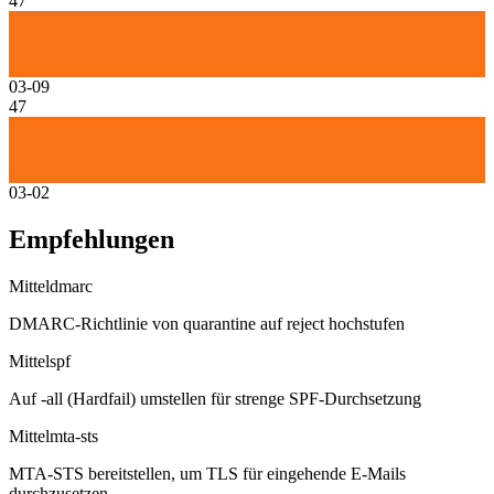
47
03-09
47
03-02
Empfehlungen
Mittel
dmarc
DMARC-Richtlinie von quarantine auf reject hochstufen
Mittel
spf
Auf -all (Hardfail) umstellen für strenge SPF-Durchsetzung
Mittel
mta-sts
MTA-STS bereitstellen, um TLS für eingehende E-Mails
durchzusetzen