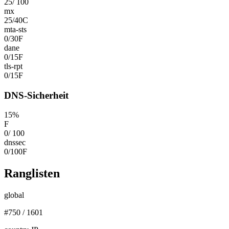
25
/
100
mx
25
/
40
C
mta-sts
0
/
30
F
dane
0
/
15
F
tls-rpt
0
/
15
F
DNS-Sicherheit
15
%
F
0
/
100
dnssec
0
/
100
F
Ranglisten
global
#
750
/
1601