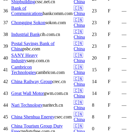
Shipbuilding
cssc.net.cn
China
Bank of
🇨🇳
36
23
F
—
Communications
bankcomm.com
China
🇨🇳
37
Chongqing Sokon
sokon.com
23
F
—
China
🇨🇳
38
Industrial Bank
cib.com.cn
23
F
—
China
Postal Savings Bank of
🇨🇳
39
23
F
—
China
psbc.com
China
SANY Heavy
🇨🇳
40
20
F
—
Industry
sany.com.cn
China
Cambricon
🇨🇳
41
15
F
—
Technologies
cambricon.com
China
🇨🇳
42
China Railway Group
crec.cn
14
F
—
China
🇨🇳
43
Great Wall Motor
gwm.com.cn
14
F
—
China
🇨🇳
44
Nari Technology
naritech.cn
8
F
—
China
🇨🇳
45
China Shenhua Energy
csec.com
8
F
—
China
China Tourism Group Duty
🇨🇳
46
0
F
—
Free
ctgdutyfree.com.cn
China