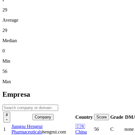
29
Average
29
Median
0
Min
56
Max
Empresa
#
Country
Grade
DM
Company
Score
Jiangsu Hengrui
🇨🇳
1
56
C
none
Pharmaceuticals
hengrui.com
China