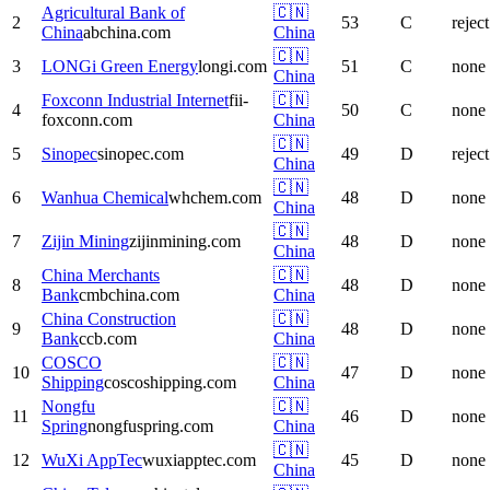
Agricultural Bank of
🇨🇳
2
53
C
reject
China
abchina.com
China
🇨🇳
3
LONGi Green Energy
longi.com
51
C
none
China
Foxconn Industrial Internet
fii-
🇨🇳
4
50
C
none
foxconn.com
China
🇨🇳
5
Sinopec
sinopec.com
49
D
reject
China
🇨🇳
6
Wanhua Chemical
whchem.com
48
D
none
China
🇨🇳
7
Zijin Mining
zijinmining.com
48
D
none
China
China Merchants
🇨🇳
8
48
D
none
Bank
cmbchina.com
China
China Construction
🇨🇳
9
48
D
none
Bank
ccb.com
China
COSCO
🇨🇳
10
47
D
none
Shipping
coscoshipping.com
China
Nongfu
🇨🇳
11
46
D
none
Spring
nongfuspring.com
China
🇨🇳
12
WuXi AppTec
wuxiapptec.com
45
D
none
China