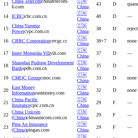
China Telecom
chinatelecom-
🇨🇳
13
43
D
quara
h.com
China
🇨🇳
14
ICBC
icbc.com.cn
40
D
—
China
China Yangtze
🇨🇳
15
38
D
reject
Power
cypc.com.cn
China
🇨🇳
16
CRRC Corporation
crrcgc.cc
38
+
7
D
none
China
🇨🇳
17
Inner Mongolia Yili
yili.com
37
D
—
China
Shanghai Pudong Development
🇨🇳
18
35
D
—
Bank
spdb.com.cn
China
🇨🇳
19
CMOC Group
cmoc.com
33
D
none
China
East Money
🇨🇳
20
32
D
none
Information
eastmoney.com
China
China Pacific
🇨🇳
21
29
F
—
Insurance
cpic.com.cn
China
China Unicom
🇨🇳
22
29
F
—
(China)
chinaunicom.com.cn
China
Ping An Insurance
🇨🇳
23
29
F
—
(China)
pingan.com
China
🇨🇳