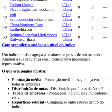
Foshan Haitian
🇨🇳
47
0
F
—
Flavouring
haitian-food.com
China
Will
🇨🇳
48
0
F
—
Semiconductor
willsemi.com
China
China Northern Rare
🇨🇳
49
0
F
—
Earth
reht.com
China
Beijing-Shanghai High Speed
🇨🇳
50
0
F
—
Railway
cr-jh.cn
China
Compreender a análise ao nível do índice
Um índice bolsista agrupa as maiores empresas de um mercado.
Analisar a sua segurança email fornece uma panorâmica
representativa.
O que esta página mostra:
Pontuação média
- Pontuação média de segurança email de
todas as empresas
Distribuição de notas
- Distribuição por faixas de A+ a F
Tabela de empresas
- Pontuações individuais e indicadores-
chave
Repartição setorial
- Comparação entre setores dentro do
índice