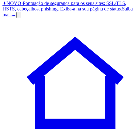
✦
NOVO
·
Pontuação de segurança para os seus sites: SSL/TLS,
HSTS, cabeçalhos, phishing.
Exiba-a na sua página de status.
Saiba
mais
→