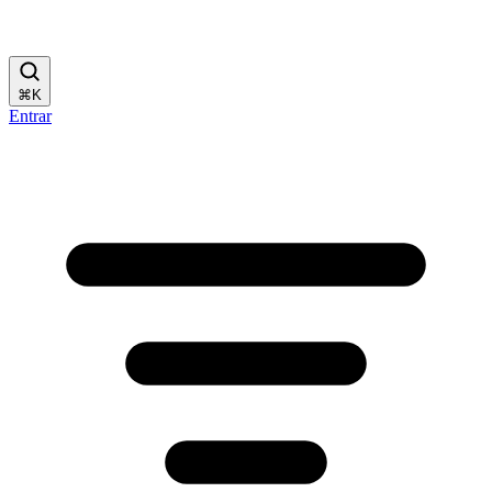
⌘
K
Entrar