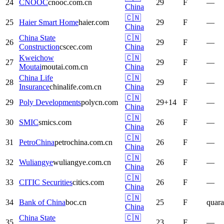
24
CNOOC
cnooc.com.cn
29
F
—
China
🇨🇳
25
Haier Smart Home
haier.com
29
F
—
China
China State
🇨🇳
26
29
F
—
Construction
cscec.com
China
Kweichow
🇨🇳
27
29
F
—
Moutai
moutai.com.cn
China
China Life
🇨🇳
28
29
F
—
Insurance
chinalife.com.cn
China
🇨🇳
29
Poly Developments
polycn.com
29
+
14
F
—
China
🇨🇳
30
SMIC
smics.com
26
F
—
China
🇨🇳
31
PetroChina
petrochina.com.cn
26
F
—
China
🇨🇳
32
Wuliangye
wuliangye.com.cn
26
F
—
China
🇨🇳
33
CITIC Securities
citics.com
26
F
—
China
🇨🇳
34
Bank of China
boc.cn
25
F
quara
China
China State
🇨🇳
35
23
F
—