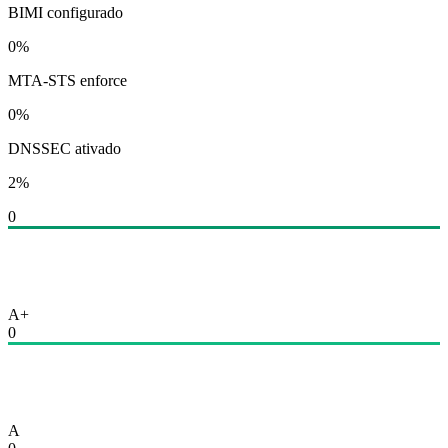
BIMI configurado
0
%
MTA-STS enforce
0
%
DNSSEC ativado
2
%
0
A+
0
A