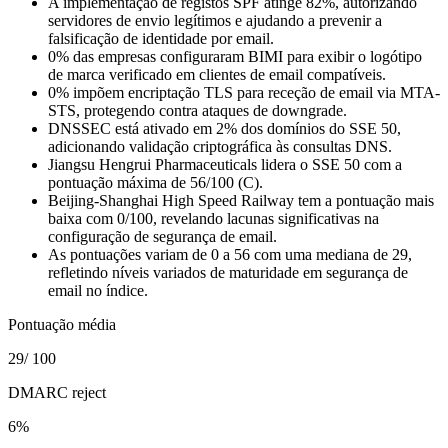
A implementação de registos SPF atinge 82%, autorizando
servidores de envio legítimos e ajudando a prevenir a
falsificação de identidade por email.
0% das empresas configuraram BIMI para exibir o logótipo
de marca verificado em clientes de email compatíveis.
0% impõem encriptação TLS para receção de email via MTA-
STS, protegendo contra ataques de downgrade.
DNSSEC está ativado em 2% dos domínios do SSE 50,
adicionando validação criptográfica às consultas DNS.
Jiangsu Hengrui Pharmaceuticals lidera o SSE 50 com a
pontuação máxima de 56/100 (C).
Beijing-Shanghai High Speed Railway tem a pontuação mais
baixa com 0/100, revelando lacunas significativas na
configuração de segurança de email.
As pontuações variam de 0 a 56 com uma mediana de 29,
refletindo níveis variados de maturidade em segurança de
email no índice.
Pontuação média
29
/ 100
DMARC reject
6
%