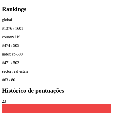
Rankings
global
#
1376
/
1601
country US
#
474
/
505
index sp-500
#
471
/
502
sector real-estate
#
63
/
80
Histórico de pontuações
23