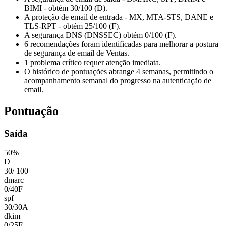
BIMI - obtém 30/100 (D).
A proteção de email de entrada - MX, MTA-STS, DANE e
TLS-RPT - obtém 25/100 (F).
A segurança DNS (DNSSEC) obtém 0/100 (F).
6 recomendações foram identificadas para melhorar a postura
de segurança de email de Ventas.
1 problema crítico requer atenção imediata.
O histórico de pontuações abrange 4 semanas, permitindo o
acompanhamento semanal do progresso na autenticação de
email.
Pontuação
Saída
50
%
D
30
/
100
dmarc
0
/
40
F
spf
30
/
30
A
dkim
0
/
25
F