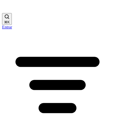
⌘
K
Entrar