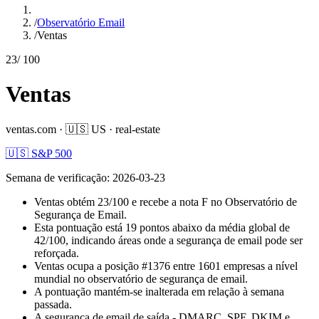
/
Observatório Email
/
Ventas
23
/ 100
Ventas
ventas.com
·
🇺🇸
US
·
real-estate
🇺🇸 S&P 500
Semana de verificação
:
2026-03-23
Ventas obtém 23/100 e recebe a nota F no Observatório de
Segurança de Email.
Esta pontuação está 19 pontos abaixo da média global de
42/100, indicando áreas onde a segurança de email pode ser
reforçada.
Ventas ocupa a posição #1376 entre 1601 empresas a nível
mundial no observatório de segurança de email.
A pontuação mantém-se inalterada em relação à semana
passada.
A segurança de email de saída - DMARC, SPF, DKIM e