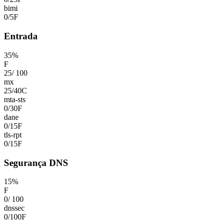
bimi
0
/
5
F
Entrada
35
%
F
25
/
100
mx
25
/
40
C
mta-sts
0
/
30
F
dane
0
/
15
F
tls-rpt
0
/
15
F
Segurança DNS
15
%
F
0
/
100
dnssec
0
/
100
F