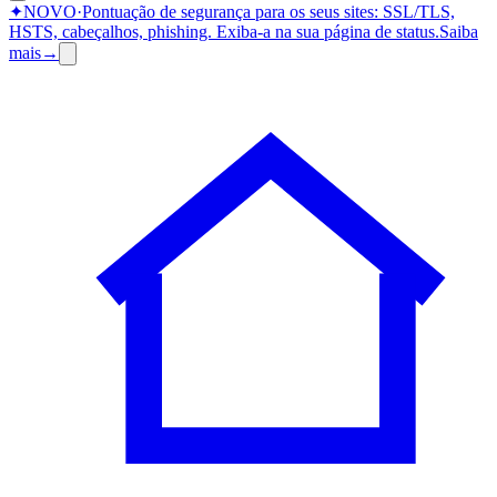
✦
NOVO
·
Pontuação de segurança para os seus sites: SSL/TLS,
HSTS, cabeçalhos, phishing.
Exiba-a na sua página de status.
Saiba
mais
→