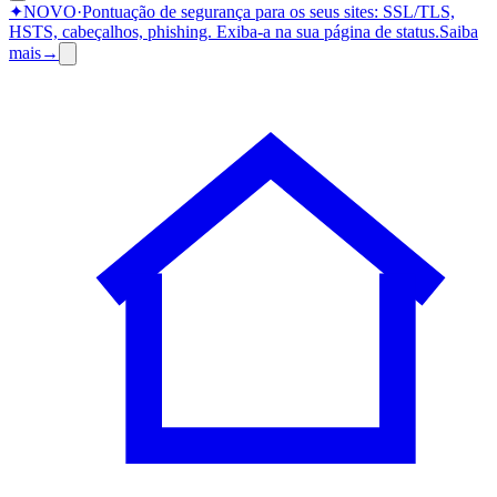
✦
NOVO
·
Pontuação de segurança para os seus sites: SSL/TLS,
HSTS, cabeçalhos, phishing.
Exiba-a na sua página de status.
Saiba
mais
→