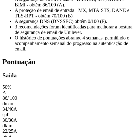
BIMI - obtém 86/100 (A).
A proteção de email de entrada - MX, MTA-STS, DANE e
TLS-RPT - obtém 70/100 (B).
A segurança DNS (DNSSEC) obtém 0/100 (F).
3 recomendações foram identificadas para melhorar a postura
de segurança de email de Unilever.
O histórico de pontuações abrange 4 semanas, permitindo o
acompanhamento semanal do progresso na autenticação de
email.
Pontuação
Saída
50
%
A
86
/
100
dmarc
34
/
40
A
spf
30
/
30
A
dkim
22
/
25
A
bimi