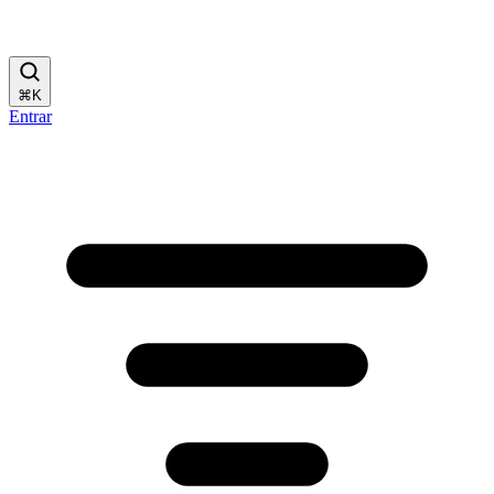
⌘
K
Entrar