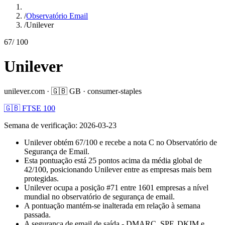
/
Observatório Email
/
Unilever
67
/ 100
Unilever
unilever.com
·
🇬🇧
GB
·
consumer-staples
🇬🇧 FTSE 100
Semana de verificação
:
2026-03-23
Unilever obtém 67/100 e recebe a nota C no Observatório de
Segurança de Email.
Esta pontuação está 25 pontos acima da média global de
42/100, posicionando Unilever entre as empresas mais bem
protegidas.
Unilever ocupa a posição #71 entre 1601 empresas a nível
mundial no observatório de segurança de email.
A pontuação mantém-se inalterada em relação à semana
passada.
A segurança de email de saída - DMARC, SPF, DKIM e