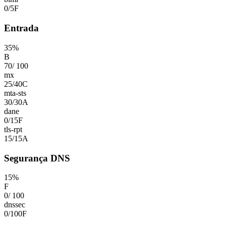
0
/
5
F
Entrada
35
%
B
70
/
100
mx
25
/
40
C
mta-sts
30
/
30
A
dane
0
/
15
F
tls-rpt
15
/
15
A
Segurança DNS
15
%
F
0
/
100
dnssec
0
/
100
F