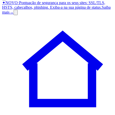
✦
NOVO
·
Pontuação de segurança para os seus sites: SSL/TLS,
HSTS, cabeçalhos, phishing.
Exiba-a na sua página de status.
Saiba
mais
→