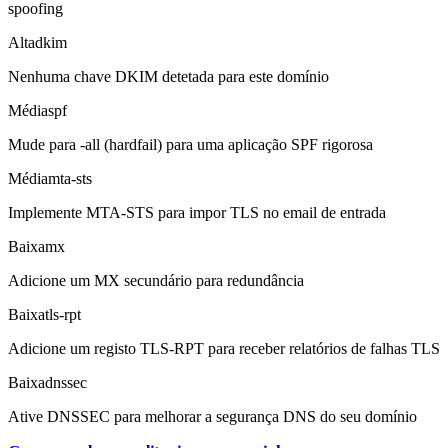
spoofing
Alta
dkim
Nenhuma chave DKIM detetada para este domínio
Média
spf
Mude para -all (hardfail) para uma aplicação SPF rigorosa
Média
mta-sts
Implemente MTA-STS para impor TLS no email de entrada
Baixa
mx
Adicione um MX secundário para redundância
Baixa
tls-rpt
Adicione um registo TLS-RPT para receber relatórios de falhas TLS
Baixa
dnssec
Ative DNSSEC para melhorar a segurança DNS do seu domínio