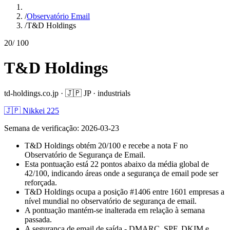
/
Observatório Email
/
T&D Holdings
20
/ 100
T&D Holdings
td-holdings.co.jp
·
🇯🇵
JP
·
industrials
🇯🇵 Nikkei 225
Semana de verificação
:
2026-03-23
T&D Holdings obtém 20/100 e recebe a nota F no
Observatório de Segurança de Email.
Esta pontuação está 22 pontos abaixo da média global de
42/100, indicando áreas onde a segurança de email pode ser
reforçada.
T&D Holdings ocupa a posição #1406 entre 1601 empresas a
nível mundial no observatório de segurança de email.
A pontuação mantém-se inalterada em relação à semana
passada.
A segurança de email de saída - DMARC, SPF, DKIM e