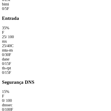
bimi
0
/
5
F
Entrada
35
%
F
25
/
100
mx
25
/
40
C
mta-sts
0
/
30
F
dane
0
/
15
F
tls-rpt
0
/
15
F
Segurança DNS
15
%
F
0
/
100
dnssec
0
/
100
F