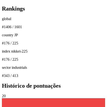
Rankings
global
#
1406
/
1601
country JP
#
176
/
225
index nikkei-225
#
176
/
225
sector industrials
#
343
/
413
Histórico de pontuações
20