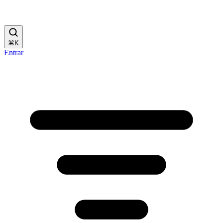
⌘
K
Entrar