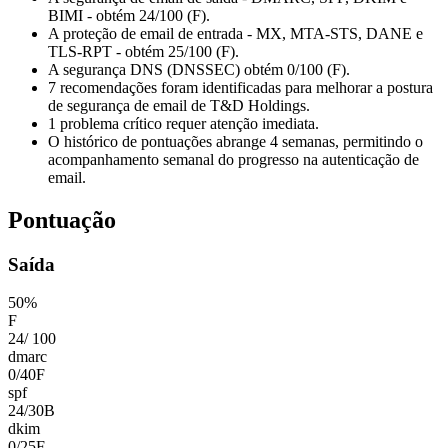
BIMI - obtém 24/100 (F).
A proteção de email de entrada - MX, MTA-STS, DANE e
TLS-RPT - obtém 25/100 (F).
A segurança DNS (DNSSEC) obtém 0/100 (F).
7 recomendações foram identificadas para melhorar a postura
de segurança de email de T&D Holdings.
1 problema crítico requer atenção imediata.
O histórico de pontuações abrange 4 semanas, permitindo o
acompanhamento semanal do progresso na autenticação de
email.
Pontuação
Saída
50
%
F
24
/
100
dmarc
0
/
40
F
spf
24
/
30
B
dkim
0
/
25
F