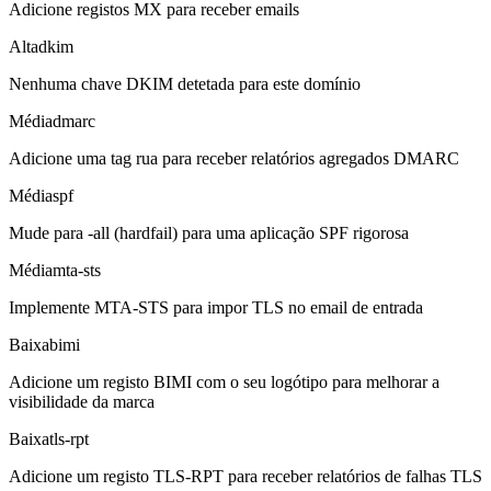
Adicione registos MX para receber emails
Alta
dkim
Nenhuma chave DKIM detetada para este domínio
Média
dmarc
Adicione uma tag rua para receber relatórios agregados DMARC
Média
spf
Mude para -all (hardfail) para uma aplicação SPF rigorosa
Média
mta-sts
Implemente MTA-STS para impor TLS no email de entrada
Baixa
bimi
Adicione um registo BIMI com o seu logótipo para melhorar a
visibilidade da marca
Baixa
tls-rpt
Adicione um registo TLS-RPT para receber relatórios de falhas TLS