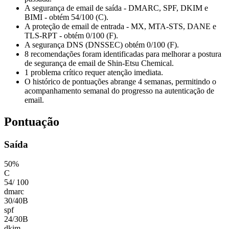
A segurança de email de saída - DMARC, SPF, DKIM e
BIMI - obtém 54/100 (C).
A proteção de email de entrada - MX, MTA-STS, DANE e
TLS-RPT - obtém 0/100 (F).
A segurança DNS (DNSSEC) obtém 0/100 (F).
8 recomendações foram identificadas para melhorar a postura
de segurança de email de Shin-Etsu Chemical.
1 problema crítico requer atenção imediata.
O histórico de pontuações abrange 4 semanas, permitindo o
acompanhamento semanal do progresso na autenticação de
email.
Pontuação
Saída
50
%
C
54
/
100
dmarc
30
/
40
B
spf
24
/
30
B
dkim