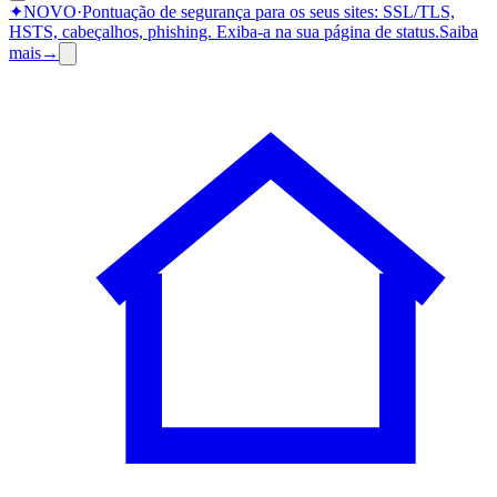
✦
NOVO
·
Pontuação de segurança para os seus sites: SSL/TLS,
HSTS, cabeçalhos, phishing.
Exiba-a na sua página de status.
Saiba
mais
→