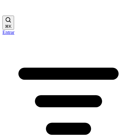
⌘
K
Entrar