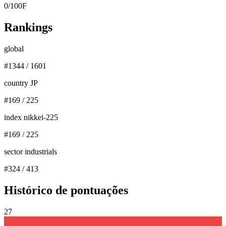
0
/
100
F
Rankings
global
#
1344
/
1601
country JP
#
169
/
225
index nikkei-225
#
169
/
225
sector industrials
#
324
/
413
Histórico de pontuações
27