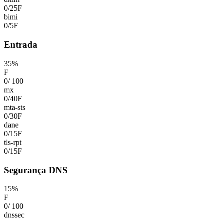
0
/
25
F
bimi
0
/
5
F
Entrada
35
%
F
0
/
100
mx
0
/
40
F
mta-sts
0
/
30
F
dane
0
/
15
F
tls-rpt
0
/
15
F
Segurança DNS
15
%
F
0
/
100
dnssec