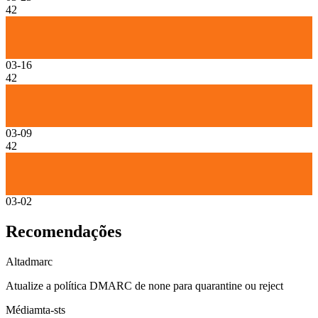
42
03-16
42
03-09
42
03-02
Recomendações
Alta
dmarc
Atualize a política DMARC de none para quarantine ou reject
Média
mta-sts