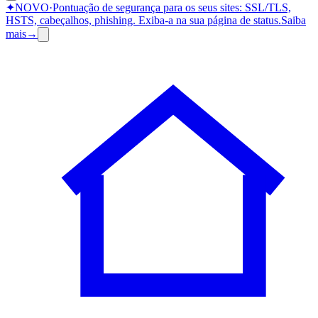
✦
NOVO
·
Pontuação de segurança para os seus sites: SSL/TLS,
HSTS, cabeçalhos, phishing.
Exiba-a na sua página de status.
Saiba
mais
→