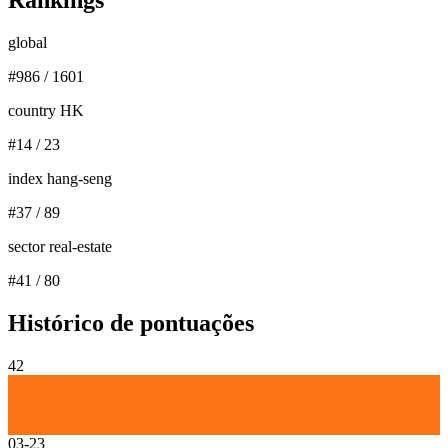
Rankings
global
#
986
/
1601
country HK
#
14
/
23
index hang-seng
#
37
/
89
sector real-estate
#
41
/
80
Histórico de pontuações
42
03-23