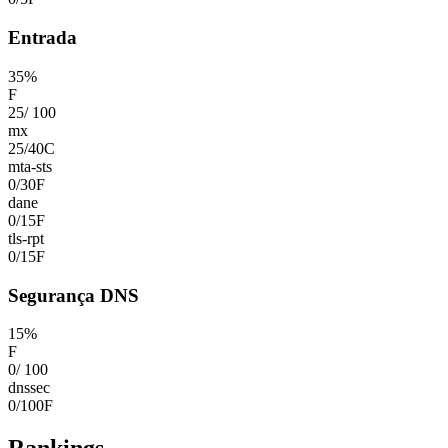
Entrada
35
%
F
25
/
100
mx
25
/
40
C
mta-sts
0
/
30
F
dane
0
/
15
F
tls-rpt
0
/
15
F
Segurança DNS
15
%
F
0
/
100
dnssec
0
/
100
F