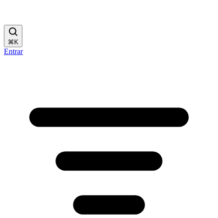
⌘
K
Entrar