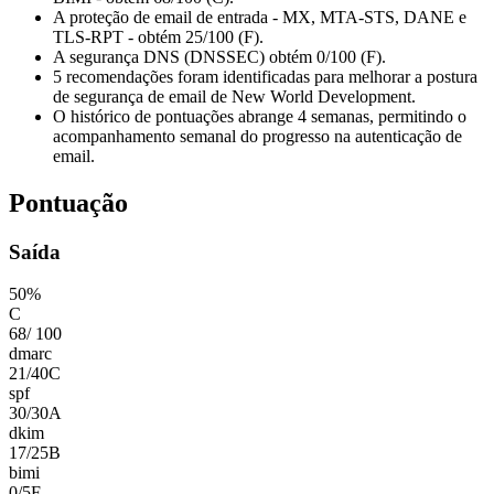
A proteção de email de entrada - MX, MTA-STS, DANE e
TLS-RPT - obtém 25/100 (F).
A segurança DNS (DNSSEC) obtém 0/100 (F).
5 recomendações foram identificadas para melhorar a postura
de segurança de email de New World Development.
O histórico de pontuações abrange 4 semanas, permitindo o
acompanhamento semanal do progresso na autenticação de
email.
Pontuação
Saída
50
%
C
68
/
100
dmarc
21
/
40
C
spf
30
/
30
A
dkim
17
/
25
B
bimi
0
/
5
F