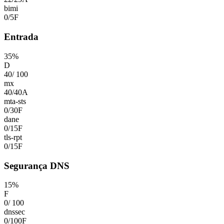
bimi
0
/
5
F
Entrada
35
%
D
40
/
100
mx
40
/
40
A
mta-sts
0
/
30
F
dane
0
/
15
F
tls-rpt
0
/
15
F
Segurança DNS
15
%
F
0
/
100
dnssec
0
/
100
F