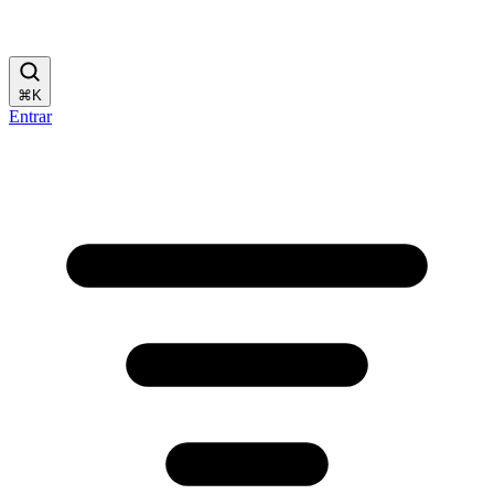
⌘
K
Entrar