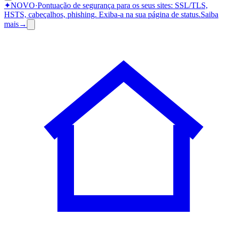
✦
NOVO
·
Pontuação de segurança para os seus sites: SSL/TLS,
HSTS, cabeçalhos, phishing.
Exiba-a na sua página de status.
Saiba
mais
→