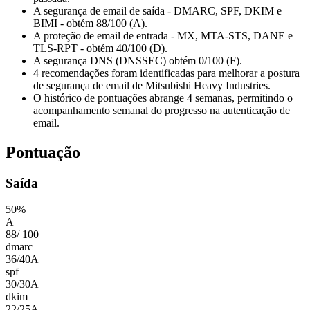
A segurança de email de saída - DMARC, SPF, DKIM e
BIMI - obtém 88/100 (A).
A proteção de email de entrada - MX, MTA-STS, DANE e
TLS-RPT - obtém 40/100 (D).
A segurança DNS (DNSSEC) obtém 0/100 (F).
4 recomendações foram identificadas para melhorar a postura
de segurança de email de Mitsubishi Heavy Industries.
O histórico de pontuações abrange 4 semanas, permitindo o
acompanhamento semanal do progresso na autenticação de
email.
Pontuação
Saída
50
%
A
88
/
100
dmarc
36
/
40
A
spf
30
/
30
A
dkim
22
/
25
A