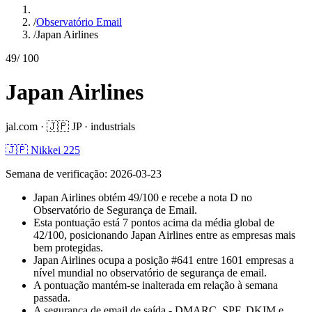
/
Observatório Email
/
Japan Airlines
49
/ 100
Japan Airlines
jal.com
·
🇯🇵
JP
·
industrials
🇯🇵 Nikkei 225
Semana de verificação
:
2026-03-23
Japan Airlines obtém 49/100 e recebe a nota D no
Observatório de Segurança de Email.
Esta pontuação está 7 pontos acima da média global de
42/100, posicionando Japan Airlines entre as empresas mais
bem protegidas.
Japan Airlines ocupa a posição #641 entre 1601 empresas a
nível mundial no observatório de segurança de email.
A pontuação mantém-se inalterada em relação à semana
passada.
A segurança de email de saída - DMARC, SPF, DKIM e