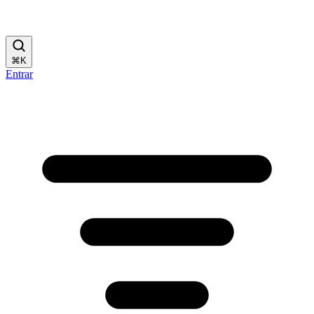
⌘
K
Entrar