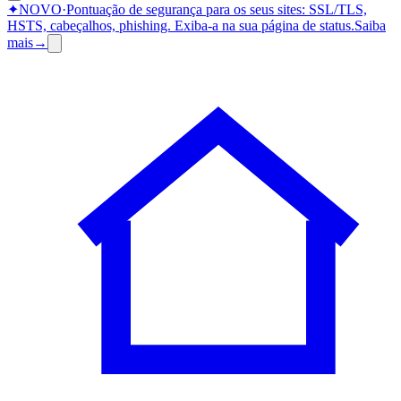
✦
NOVO
·
Pontuação de segurança para os seus sites: SSL/TLS,
HSTS, cabeçalhos, phishing.
Exiba-a na sua página de status.
Saiba
mais
→