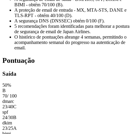
BIMI - obtém 70/100 (B).
A proteção de email de entrada - MX, MTA-STS, DANE e
TLS-RPT - obtém 40/100 (D).
A segurança DNS (DNSSEC) obtém 0/100 (F).
5 recomendações foram identificadas para melhorar a postura
de segurança de email de Japan Airlines.
O histórico de pontuações abrange 4 semanas, permitindo o
acompanhamento semanal do progresso na autenticação de
email.
Pontuação
Saída
50
%
B
70
/
100
dmarc
23
/
40
C
spf
24
/
30
B
dkim
23
/
25
A
bimi