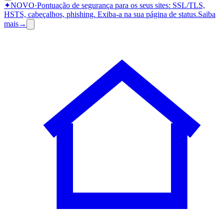
✦
NOVO
·
Pontuação de segurança para os seus sites: SSL/TLS,
HSTS, cabeçalhos, phishing.
Exiba-a na sua página de status.
Saiba
mais
→