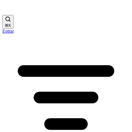
⌘
K
Entrar