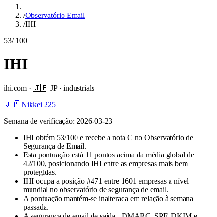
/
Observatório Email
/
IHI
53
/ 100
IHI
ihi.com
·
🇯🇵
JP
·
industrials
🇯🇵 Nikkei 225
Semana de verificação
:
2026-03-23
IHI obtém 53/100 e recebe a nota C no Observatório de
Segurança de Email.
Esta pontuação está 11 pontos acima da média global de
42/100, posicionando IHI entre as empresas mais bem
protegidas.
IHI ocupa a posição #471 entre 1601 empresas a nível
mundial no observatório de segurança de email.
A pontuação mantém-se inalterada em relação à semana
passada.
A segurança de email de saída - DMARC, SPF, DKIM e