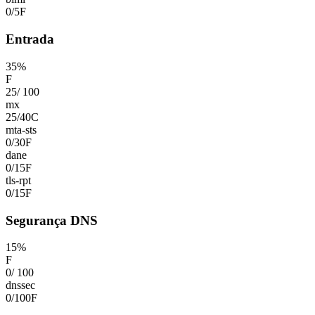
0
/
5
F
Entrada
35
%
F
25
/
100
mx
25
/
40
C
mta-sts
0
/
30
F
dane
0
/
15
F
tls-rpt
0
/
15
F
Segurança DNS
15
%
F
0
/
100
dnssec
0
/
100
F