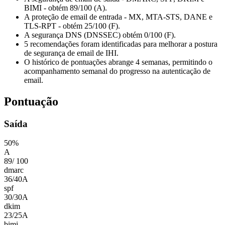
BIMI - obtém 89/100 (A).
A proteção de email de entrada - MX, MTA-STS, DANE e
TLS-RPT - obtém 25/100 (F).
A segurança DNS (DNSSEC) obtém 0/100 (F).
5 recomendações foram identificadas para melhorar a postura
de segurança de email de IHI.
O histórico de pontuações abrange 4 semanas, permitindo o
acompanhamento semanal do progresso na autenticação de
email.
Pontuação
Saída
50
%
A
89
/
100
dmarc
36
/
40
A
spf
30
/
30
A
dkim
23
/
25
A
bimi