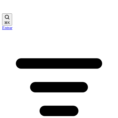
⌘
K
Entrar