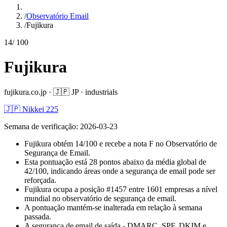
/
Observatório Email
/
Fujikura
14
/ 100
Fujikura
fujikura.co.jp
·
🇯🇵
JP
·
industrials
🇯🇵 Nikkei 225
Semana de verificação
:
2026-03-23
Fujikura obtém 14/100 e recebe a nota F no Observatório de
Segurança de Email.
Esta pontuação está 28 pontos abaixo da média global de
42/100, indicando áreas onde a segurança de email pode ser
reforçada.
Fujikura ocupa a posição #1457 entre 1601 empresas a nível
mundial no observatório de segurança de email.
A pontuação mantém-se inalterada em relação à semana
passada.
A segurança de email de saída - DMARC, SPF, DKIM e