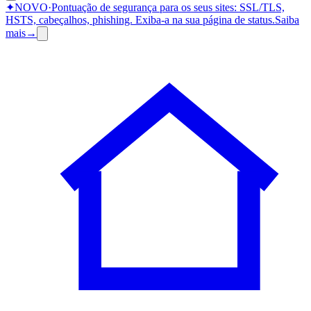
✦
NOVO
·
Pontuação de segurança para os seus sites: SSL/TLS,
HSTS, cabeçalhos, phishing.
Exiba-a na sua página de status.
Saiba
mais
→