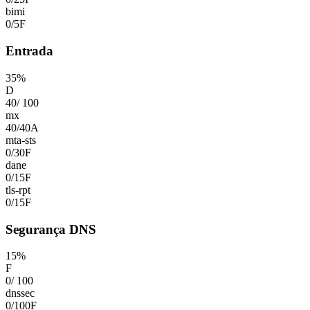
bimi
0
/
5
F
Entrada
35
%
D
40
/
100
mx
40
/
40
A
mta-sts
0
/
30
F
dane
0
/
15
F
tls-rpt
0
/
15
F
Segurança DNS
15
%
F
0
/
100
dnssec
0
/
100
F