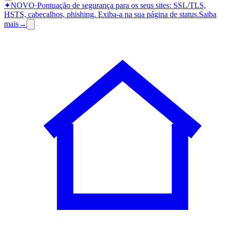
✦
NOVO
·
Pontuação de segurança para os seus sites: SSL/TLS,
HSTS, cabeçalhos, phishing.
Exiba-a na sua página de status.
Saiba
mais
→