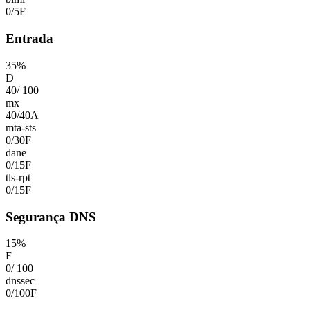
0
/
5
F
Entrada
35
%
D
40
/
100
mx
40
/
40
A
mta-sts
0
/
30
F
dane
0
/
15
F
tls-rpt
0
/
15
F
Segurança DNS
15
%
F
0
/
100
dnssec
0
/
100
F