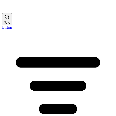
⌘
K
Entrar