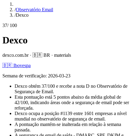
/
Observatório Email
/
Dexco
37
/ 100
Dexco
dexco.com.br
·
🇧🇷
BR
·
materials
🇧🇷 Ibovespa
Semana de verificação
:
2026-03-23
Dexco obtém 37/100 e recebe a nota D no Observatório de
Segurança de Email.
Esta pontuação está 5 pontos abaixo da média global de
42/100, indicando áreas onde a segurança de email pode ser
reforçada.
Dexco ocupa a posição #1139 entre 1601 empresas a nível
mundial no observatório de segurança de email.
A pontuação mantém-se inalterada em relação à semana
passada.
A segurança de email de saída - DMARC, SPF, DKIM e