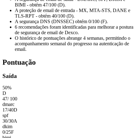
BIMI - obtém 47/100 (D).
A proteção de email de entrada - MX, MTA-STS, DANE e
TLS-RPT - obtém 40/100 (D).
A segurança DNS (DNSSEC) obtém 0/100 (F).
6 recomendações foram identificadas para melhorar a postura
de segurança de email de Dexco.
O histórico de pontuações abrange 4 semanas, permitindo o
acompanhamento semanal do progresso na autenticação de
email.
Pontuação
Saída
50
%
D
47
/
100
dmarc
17
/
40
D
spf
30
/
30
A
dkim
0
/
25
F
bimi