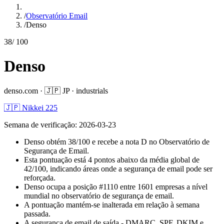
/
Observatório Email
/
Denso
38
/ 100
Denso
denso.com
·
🇯🇵
JP
·
industrials
🇯🇵 Nikkei 225
Semana de verificação
:
2026-03-23
Denso obtém 38/100 e recebe a nota D no Observatório de
Segurança de Email.
Esta pontuação está 4 pontos abaixo da média global de
42/100, indicando áreas onde a segurança de email pode ser
reforçada.
Denso ocupa a posição #1110 entre 1601 empresas a nível
mundial no observatório de segurança de email.
A pontuação mantém-se inalterada em relação à semana
passada.
A segurança de email de saída - DMARC, SPF, DKIM e