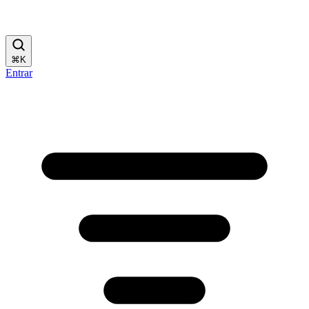
⌘
K
Entrar