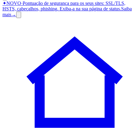
✦
NOVO
·
Pontuação de segurança para os seus sites: SSL/TLS,
HSTS, cabeçalhos, phishing.
Exiba-a na sua página de status.
Saiba
mais
→