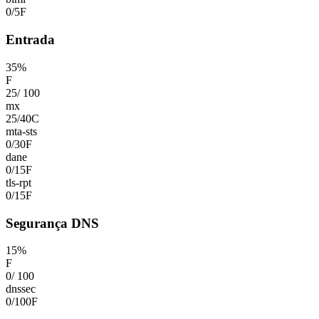
0
/
5
F
Entrada
35
%
F
25
/
100
mx
25
/
40
C
mta-sts
0
/
30
F
dane
0
/
15
F
tls-rpt
0
/
15
F
Segurança DNS
15
%
F
0
/
100
dnssec
0
/
100
F