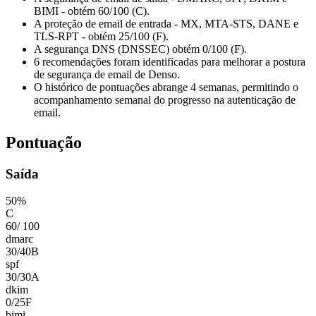
BIMI - obtém 60/100 (C).
A proteção de email de entrada - MX, MTA-STS, DANE e
TLS-RPT - obtém 25/100 (F).
A segurança DNS (DNSSEC) obtém 0/100 (F).
6 recomendações foram identificadas para melhorar a postura
de segurança de email de Denso.
O histórico de pontuações abrange 4 semanas, permitindo o
acompanhamento semanal do progresso na autenticação de
email.
Pontuação
Saída
50
%
C
60
/
100
dmarc
30
/
40
B
spf
30
/
30
A
dkim
0
/
25
F
bimi