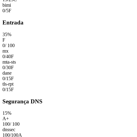
bimi
0
/
5
F
Entrada
35
%
F
0
/
100
mx
0
/
40
F
mta-sts
0
/
30
F
dane
0
/
15
F
tls-rpt
0
/
15
F
Segurança DNS
15
%
A+
100
/
100
dnssec
100
/
100
A