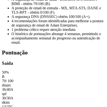
BIMI - obtém 79/100 (B).
A proteção de email de entrada - MX, MTA-STS, DANE e
TLS-RPT - obtém 0/100 (F).
A segurança DNS (DNSSEC) obtém 100/100 (A+).
4 recomendações foram identificadas para melhorar a postura
de segurança de email de Adani Enterprises.
1 problema crítico requer atenção imediata.
O histórico de pontuações abrange 4 semanas, permitindo o
acompanhamento semanal do progresso na autenticação de
email.
Pontuação
Saída
50
%
B
79
/
100
dmarc
36
/
40
A
spf
30
/
30
A
dkim
13
/
25
C