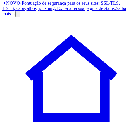
✦
NOVO
·
Pontuação de segurança para os seus sites: SSL/TLS,
HSTS, cabeçalhos, phishing.
Exiba-a na sua página de status.
Saiba
mais
→