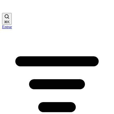
⌘
K
Entrar