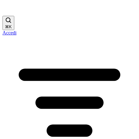
⌘
K
Accedi