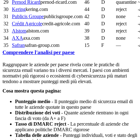
29
Pernod Ricard
pernod-ricard.com
46
D
quarantine
~
30
Kering
kering.com
44
D
reject
-
31
Publicis Groupe
publicisgroupe.com
42
D
none
~
32
Crédit Agricole
credit-agricole.com
40
D
reject
-
33
Alstom
alstom.com
39
D
reject
-
34
AXA
axa.com
38
D
none
~
35
Safran
safran-group.com
15
F
—
-
Comprendere l'analisi per paese
Raggruppare le aziende per paese rivela come le pratiche di
sicurezza email variano tra i diversi mercati. I paesi con ambienti
normativi più rigorosi o ecosistemi di cybersicurezza più maturi
tendono a mostrare punteggi medi più elevati.
Cosa mostra questa pagina:
Punteggio medio
- Il punteggio medio di sicurezza email di
tutte le aziende quotate in questo paese
Distribuzione dei voti
- Quante aziende rientrano in ogni
fascia di voto (da A+ a F)
Tasso di DMARC reject
- La percentuale di aziende che
applicano politiche DMARC rigorose
Tabella delle aziende
- Punteggi individuali, voti e stato degli