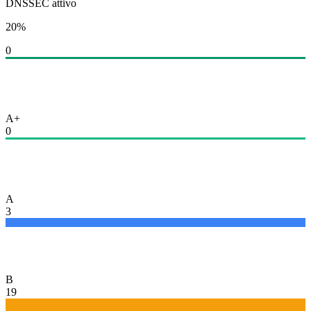
DNSSEC attivo
20
%
0
A+
0
A
3
B
19