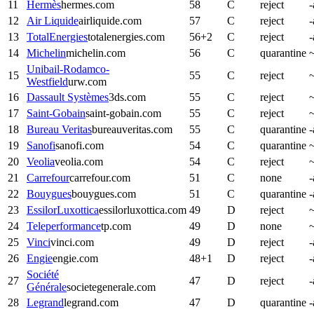
11
Hermès
hermes.com
58
C
reject
-
12
Air Liquide
airliquide.com
57
C
reject
-
13
TotalEnergies
totalenergies.com
56
+
2
C
reject
-
14
Michelin
michelin.com
56
C
quarantine
~
Unibail-Rodamco-
15
55
C
reject
~
Westfield
urw.com
16
Dassault Systèmes
3ds.com
55
C
reject
~
17
Saint-Gobain
saint-gobain.com
55
C
reject
~
18
Bureau Veritas
bureauveritas.com
55
C
quarantine
-
19
Sanofi
sanofi.com
54
C
quarantine
~
20
Veolia
veolia.com
54
C
reject
~
21
Carrefour
carrefour.com
51
C
none
-
22
Bouygues
bouygues.com
51
C
quarantine
-
23
EssilorLuxottica
essilorluxottica.com
49
D
reject
~
24
Teleperformance
tp.com
49
D
none
~
25
Vinci
vinci.com
49
D
reject
-
26
Engie
engie.com
48
+
1
D
reject
-
Société
27
47
D
reject
-
Générale
societegenerale.com
28
Legrand
legrand.com
47
D
quarantine
-