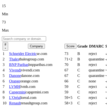
15
Min
73
Max
#
Grade
DMARC
Company
Score
1
Schneider Electric
se.com
73
B
reject
-
2
Thales
thalesgroup.com
71
+
2
B
quarantine
-
3
BNP Paribas
bnpparibas.com
70
B
reject
-
4
Vivendi
vivendi.com
67
C
quarantine
~
5
Danone
danone.com
67
C
quarantine
~
6
Orange
orange.com
66
C
none
-
7
LVMH
lvmh.com
59
C
reject
-
8
Capgemini
capgemini.com
59
C
reject
~
9
L'Oréal
loreal.com
59
+
5
C
reject
-
10
Renault
renaultgroup.com
58
+
3
C
reject
-