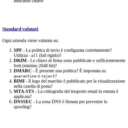
indicatori chiave
Standard valutati
Ogni azienda viene valutata su:
SPF
- La politica di invio è configurata correttamente?
Utilizza
(fail rigido)?
-all
DKIM
- Le chiavi di firma sono pubblicate e sufficientemente
forti (minimo 2048 bit)?
DMARC
- È presente una politica? È impostata su
o
?
quarantine
reject
BIMI
- Il logo del marchio è pubblicato per la visualizzazione
nella casella di posta?
MTA-STS
- La crittografia del trasporto email in entrata è
applicata?
DNSSEC
- La zona DNS è firmata per prevenire lo
spoofing?