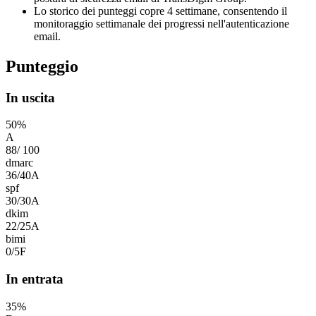
Lo storico dei punteggi copre 4 settimane, consentendo il
monitoraggio settimanale dei progressi nell'autenticazione
email.
Punteggio
In uscita
50
%
A
88
/
100
dmarc
36
/
40
A
spf
30
/
30
A
dkim
22
/
25
A
bimi
0
/
5
F
In entrata
35
%