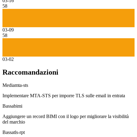
03-16
58
03-09
58
03-02
Raccomandazioni
Media
mta-sts
Implementare MTA-STS per imporre TLS sulle email in entrata
Bassa
bimi
Aggiungere un record BIMI con il logo per migliorare la visibilità
del marchio
Bassa
tls-rpt