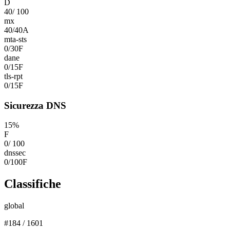
D
40
/
100
mx
40
/
40
A
mta-sts
0
/
30
F
dane
0
/
15
F
tls-rpt
0
/
15
F
Sicurezza DNS
15
%
F
0
/
100
dnssec
0
/
100
F
Classifiche
global
#
184
/
1601