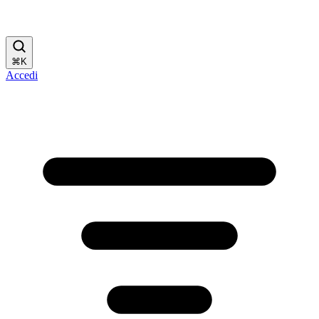
⌘
K
Accedi