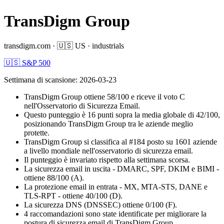
TransDigm Group
transdigm.com
·
🇺🇸
US
·
industrials
🇺🇸 S&P 500
Settimana di scansione
:
2026-03-23
TransDigm Group ottiene 58/100 e riceve il voto C
nell'Osservatorio di Sicurezza Email.
Questo punteggio è 16 punti sopra la media globale di 42/100,
posizionando TransDigm Group tra le aziende meglio
protette.
TransDigm Group si classifica al #184 posto su 1601 aziende
a livello mondiale nell'osservatorio di sicurezza email.
Il punteggio è invariato rispetto alla settimana scorsa.
La sicurezza email in uscita - DMARC, SPF, DKIM e BIMI -
ottiene 88/100 (A).
La protezione email in entrata - MX, MTA-STS, DANE e
TLS-RPT - ottiene 40/100 (D).
La sicurezza DNS (DNSSEC) ottiene 0/100 (F).
4 raccomandazioni sono state identificate per migliorare la
postura di sicurezza email di TransDigm Group.