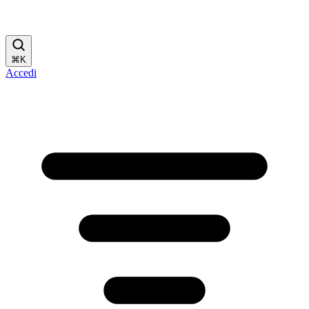
⌘
K
Accedi