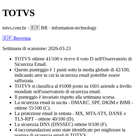
TOTVS
totvs.com.br
·
🇧🇷
BR
·
information-technology
🇧🇷 Ibovespa
Settimana di scansione
:
2026-03-23
TOTVS ottiene 41/100 e riceve il voto D nell'Osservatorio di
Sicurezza Email.
Questo punteggio è 1 punti sotto la media globale di 42/100,
indicando aree in cui la sicurezza email potrebbe essere
rafforzata.
TOTVS si classifica al #1008 posto su 1601 aziende a livello
mondiale nell'osservatorio di sicurezza email.
Il punteggio è invariato rispetto alla settimana scorsa.
La sicurezza email in uscita - DMARC, SPF, DKIM e BIMI -
ottiene 55/100 (C).
La protezione email in entrata - MX, MTA-STS, DANE e
TLS-RPT - ottiene 40/100 (D).
La sicurezza DNS (DNSSEC) ottiene 0/100 (F).
4 raccomandazioni sono state identificate per migliorare la
postura di sicurezza email di TOTVS.