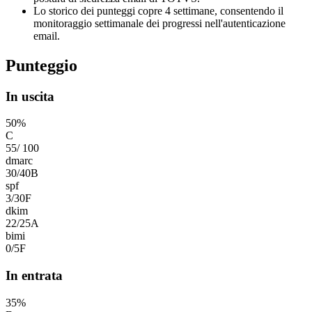
Lo storico dei punteggi copre 4 settimane, consentendo il
monitoraggio settimanale dei progressi nell'autenticazione
email.
Punteggio
In uscita
50
%
C
55
/
100
dmarc
30
/
40
B
spf
3
/
30
F
dkim
22
/
25
A
bimi
0
/
5
F
In entrata
35
%