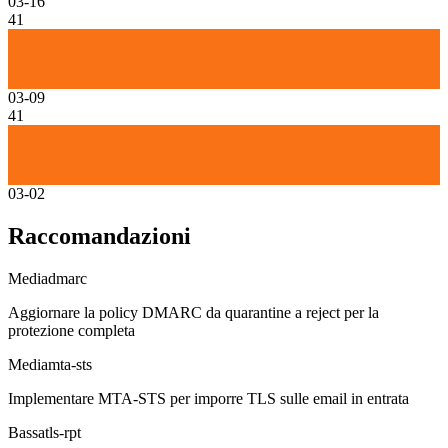
03-16
41
03-09
41
03-02
Raccomandazioni
Media
dmarc
Aggiornare la policy DMARC da quarantine a reject per la
protezione completa
Media
mta-sts
Implementare MTA-STS per imporre TLS sulle email in entrata
Bassa
tls-rpt