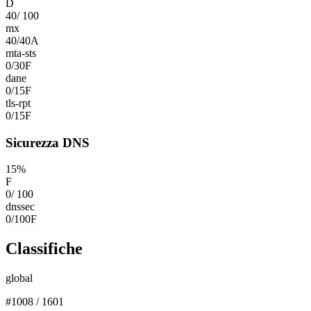
D
40
/
100
mx
40
/
40
A
mta-sts
0
/
30
F
dane
0
/
15
F
tls-rpt
0
/
15
F
Sicurezza DNS
15
%
F
0
/
100
dnssec
0
/
100
F
Classifiche
global
#
1008
/
1601