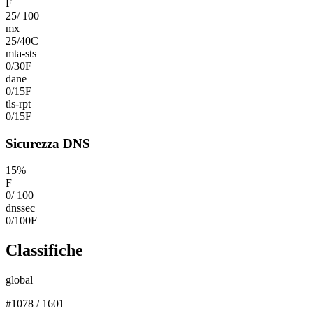
F
25
/
100
mx
25
/
40
C
mta-sts
0
/
30
F
dane
0
/
15
F
tls-rpt
0
/
15
F
Sicurezza DNS
15
%
F
0
/
100
dnssec
0
/
100
F
Classifiche
global
#
1078
/
1601