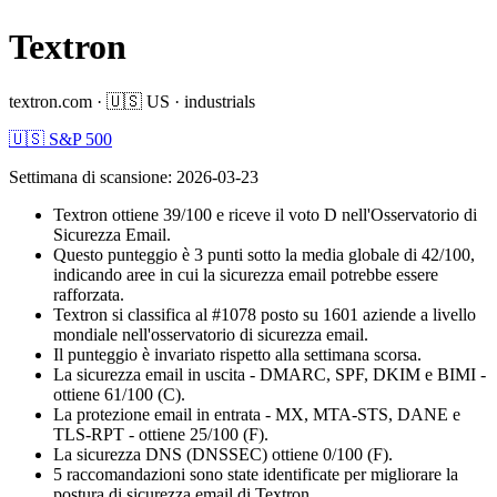
Textron
textron.com
·
🇺🇸
US
·
industrials
🇺🇸 S&P 500
Settimana di scansione
:
2026-03-23
Textron ottiene 39/100 e riceve il voto D nell'Osservatorio di
Sicurezza Email.
Questo punteggio è 3 punti sotto la media globale di 42/100,
indicando aree in cui la sicurezza email potrebbe essere
rafforzata.
Textron si classifica al #1078 posto su 1601 aziende a livello
mondiale nell'osservatorio di sicurezza email.
Il punteggio è invariato rispetto alla settimana scorsa.
La sicurezza email in uscita - DMARC, SPF, DKIM e BIMI -
ottiene 61/100 (C).
La protezione email in entrata - MX, MTA-STS, DANE e
TLS-RPT - ottiene 25/100 (F).
La sicurezza DNS (DNSSEC) ottiene 0/100 (F).
5 raccomandazioni sono state identificate per migliorare la
postura di sicurezza email di Textron.