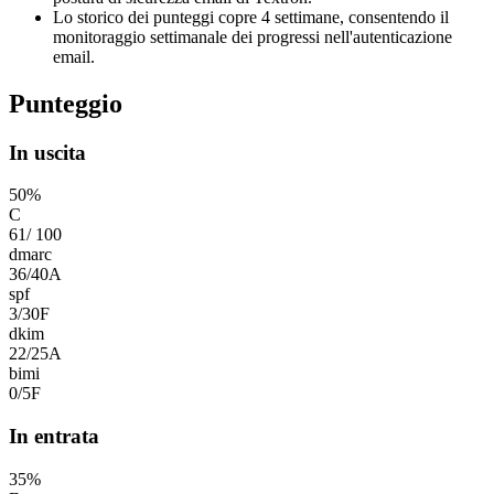
Lo storico dei punteggi copre 4 settimane, consentendo il
monitoraggio settimanale dei progressi nell'autenticazione
email.
Punteggio
In uscita
50
%
C
61
/
100
dmarc
36
/
40
A
spf
3
/
30
F
dkim
22
/
25
A
bimi
0
/
5
F
In entrata
35
%