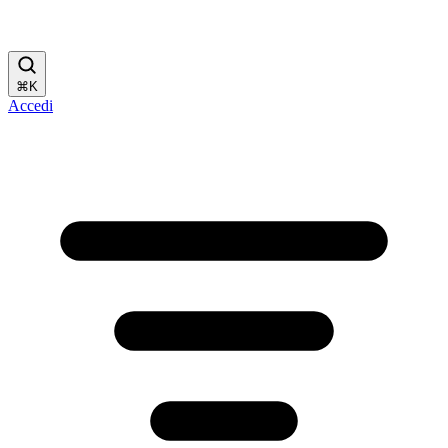
⌘
K
Accedi