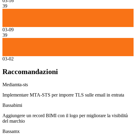
03-16
39
03-09
39
03-02
Raccomandazioni
Media
mta-sts
Implementare MTA-STS per imporre TLS sulle email in entrata
Bassa
bimi
Aggiungere un record BIMI con il logo per migliorare la visibilità
del marchio
Bassa
mx