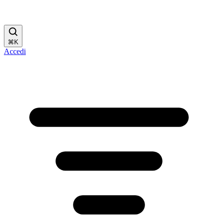
⌘
K
Accedi