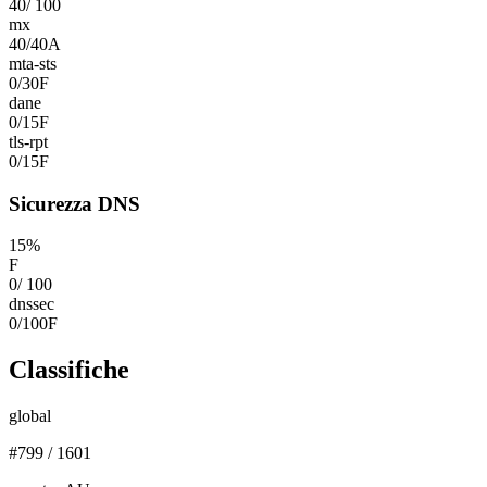
40
/
100
mx
40
/
40
A
mta-sts
0
/
30
F
dane
0
/
15
F
tls-rpt
0
/
15
F
Sicurezza DNS
15
%
F
0
/
100
dnssec
0
/
100
F
Classifiche
global
#
799
/
1601