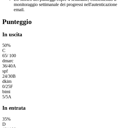
monitoraggio settimanale dei progressi nell'autenticazione
email.
Punteggio
In uscita
50
%
C
65
/
100
dmarc
36
/
40
A
spf
24
/
30
B
dkim
0
/
25
F
bimi
5
/
5
A
In entrata
35
%
D