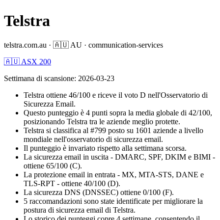
Telstra
telstra.com.au
·
🇦🇺
AU
·
communication-services
🇦🇺 ASX 200
Settimana di scansione
:
2026-03-23
Telstra ottiene 46/100 e riceve il voto D nell'Osservatorio di
Sicurezza Email.
Questo punteggio è 4 punti sopra la media globale di 42/100,
posizionando Telstra tra le aziende meglio protette.
Telstra si classifica al #799 posto su 1601 aziende a livello
mondiale nell'osservatorio di sicurezza email.
Il punteggio è invariato rispetto alla settimana scorsa.
La sicurezza email in uscita - DMARC, SPF, DKIM e BIMI -
ottiene 65/100 (C).
La protezione email in entrata - MX, MTA-STS, DANE e
TLS-RPT - ottiene 40/100 (D).
La sicurezza DNS (DNSSEC) ottiene 0/100 (F).
5 raccomandazioni sono state identificate per migliorare la
postura di sicurezza email di Telstra.
Lo storico dei punteggi copre 4 settimane, consentendo il