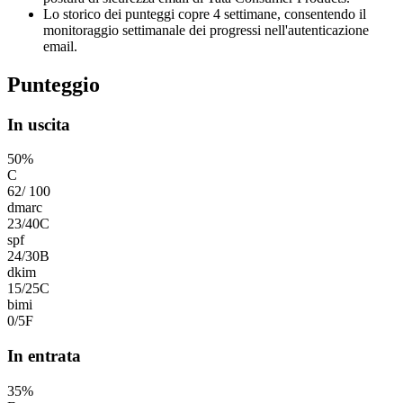
Lo storico dei punteggi copre 4 settimane, consentendo il
monitoraggio settimanale dei progressi nell'autenticazione
email.
Punteggio
In uscita
50
%
C
62
/
100
dmarc
23
/
40
C
spf
24
/
30
B
dkim
15
/
25
C
bimi
0
/
5
F
In entrata
35
%