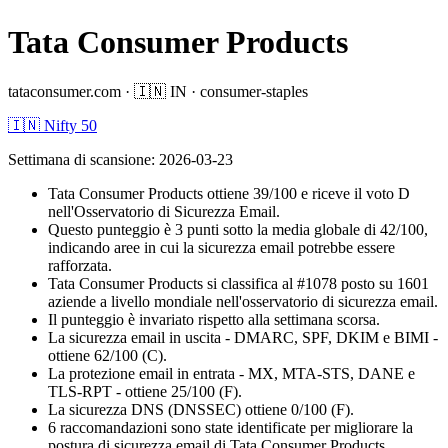
Tata Consumer Products
tataconsumer.com
·
🇮🇳
IN
·
consumer-staples
🇮🇳 Nifty 50
Settimana di scansione
:
2026-03-23
Tata Consumer Products ottiene 39/100 e riceve il voto D
nell'Osservatorio di Sicurezza Email.
Questo punteggio è 3 punti sotto la media globale di 42/100,
indicando aree in cui la sicurezza email potrebbe essere
rafforzata.
Tata Consumer Products si classifica al #1078 posto su 1601
aziende a livello mondiale nell'osservatorio di sicurezza email.
Il punteggio è invariato rispetto alla settimana scorsa.
La sicurezza email in uscita - DMARC, SPF, DKIM e BIMI -
ottiene 62/100 (C).
La protezione email in entrata - MX, MTA-STS, DANE e
TLS-RPT - ottiene 25/100 (F).
La sicurezza DNS (DNSSEC) ottiene 0/100 (F).
6 raccomandazioni sono state identificate per migliorare la
postura di sicurezza email di Tata Consumer Products.