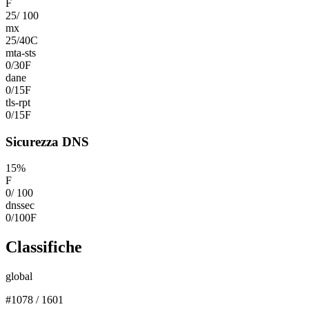
F
25
/
100
mx
25
/
40
C
mta-sts
0
/
30
F
dane
0
/
15
F
tls-rpt
0
/
15
F
Sicurezza DNS
15
%
F
0
/
100
dnssec
0
/
100
F
Classifiche
global
#
1078
/
1601