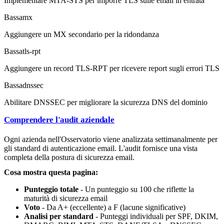
Implementare MTA-STS per imporre TLS sulle email in entrata
Bassa
mx
Aggiungere un MX secondario per la ridondanza
Bassa
tls-rpt
Aggiungere un record TLS-RPT per ricevere report sugli errori TLS
Bassa
dnssec
Abilitare DNSSEC per migliorare la sicurezza DNS del dominio
Comprendere l'audit aziendale
Ogni azienda nell'Osservatorio viene analizzata settimanalmente per
gli standard di autenticazione email. L'audit fornisce una vista
completa della postura di sicurezza email.
Cosa mostra questa pagina:
Punteggio totale
- Un punteggio su 100 che riflette la
maturità di sicurezza email
Voto
- Da A+ (eccellente) a F (lacune significative)
Analisi per standard
- Punteggi individuali per SPF, DKIM,