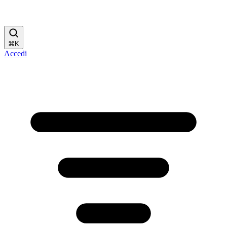
⌘
K
Accedi