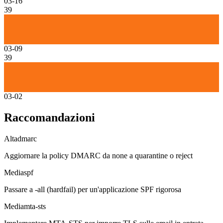
03-16
39
03-09
39
03-02
Raccomandazioni
Alta
dmarc
Aggiornare la policy DMARC da none a quarantine o reject
Media
spf
Passare a -all (hardfail) per un'applicazione SPF rigorosa
Media
mta-sts