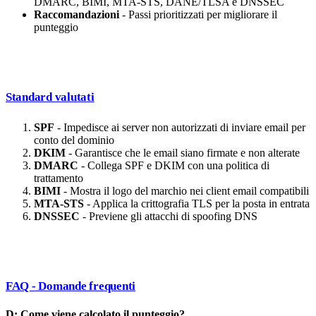
DMARC, BIMI, MTA-STS, DANE/TLSA e DNSSEC
Raccomandazioni
- Passi prioritizzati per migliorare il
punteggio
Standard valutati
SPF
- Impedisce ai server non autorizzati di inviare email per
conto del dominio
DKIM
- Garantisce che le email siano firmate e non alterate
DMARC
- Collega SPF e DKIM con una politica di
trattamento
BIMI
- Mostra il logo del marchio nei client email compatibili
MTA-STS
- Applica la crittografia TLS per la posta in entrata
DNSSEC
- Previene gli attacchi di spoofing DNS
FAQ - Domande frequenti
D: Come viene calcolato il punteggio?