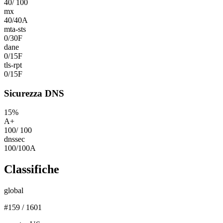
40
/
100
mx
40
/
40
A
mta-sts
0
/
30
F
dane
0
/
15
F
tls-rpt
0
/
15
F
Sicurezza DNS
15
%
A+
100
/
100
dnssec
100
/
100
A
Classifiche
global
#
159
/
1601