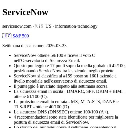
ServiceNow
servicenow.com
·
🇺🇸
US
·
information-technology
🇺🇸 S&P 500
Settimana di scansione
:
2026-03-23
ServiceNow ottiene 59/100 e riceve il voto C
nell'Osservatorio di Sicurezza Email.
Questo punteggio è 17 punti sopra la media globale di 42/100,
posizionando ServiceNow tra le aziende meglio protette.
ServiceNow si classifica al #159 posto su 1601 aziende a
livello mondiale nell'osservatorio di sicurezza email.
Il punteggio è invariato rispetto alla settimana scorsa.
La sicurezza email in uscita - DMARC, SPF, DKIM e BIMI -
ottiene 61/100 (C).
La protezione email in entrata - MX, MTA-STS, DANE e
TLS-RPT - ottiene 40/100 (D).
La sicurezza DNS (DNSSEC) ottiene 100/100 (A+).
4 raccomandazioni sono state identificate per migliorare la
postura di sicurezza email di ServiceNow.
Lo storico dei punteggi copre 4 settimane, consentendo il