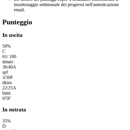
monitoraggio settimanale dei progressi nell'autenticazione
email.
Punteggio
In uscita
50
%
C
61
/
100
dmarc
36
/
40
A
spf
3
/
30
F
dkim
22
/
25
A
bimi
0
/
5
F
In entrata
35
%
D