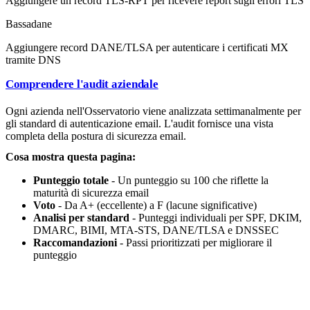
Aggiungere un record TLS-RPT per ricevere report sugli errori TLS
Bassa
dane
Aggiungere record DANE/TLSA per autenticare i certificati MX
tramite DNS
Comprendere l'audit aziendale
Ogni azienda nell'Osservatorio viene analizzata settimanalmente per
gli standard di autenticazione email. L'audit fornisce una vista
completa della postura di sicurezza email.
Cosa mostra questa pagina:
Punteggio totale
- Un punteggio su 100 che riflette la
maturità di sicurezza email
Voto
- Da A+ (eccellente) a F (lacune significative)
Analisi per standard
- Punteggi individuali per SPF, DKIM,
DMARC, BIMI, MTA-STS, DANE/TLSA e DNSSEC
Raccomandazioni
- Passi prioritizzati per migliorare il
punteggio