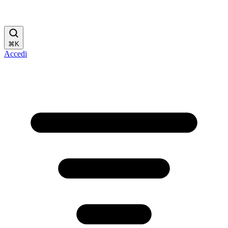
⌘
K
Accedi